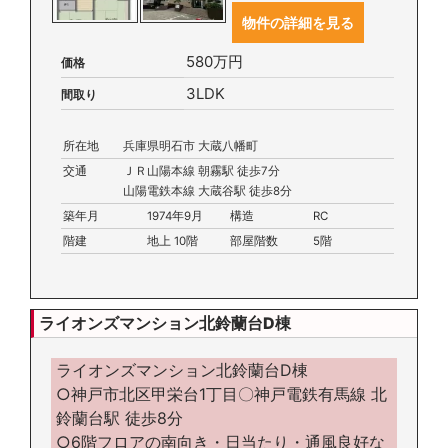
物件の詳細を見る
580万円
価格
3LDK
間取り
所在地
兵庫県明石市 大蔵八幡町
交通
ＪＲ山陽本線 朝霧駅 徒歩7分
山陽電鉄本線 大蔵谷駅 徒歩8分
築年月
1974年9月
構造
RC
階建
地上 10階
部屋階数
5階
ライオンズマンション北鈴蘭台D棟
ライオンズマンション北鈴蘭台D棟
○神戸市北区甲栄台1丁目〇神戸電鉄有馬線 北
鈴蘭台駅 徒歩8分
○6階フロアの南向き・日当たり・通風良好な