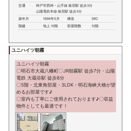
交通
神戸市西神・山手線 板宿駅 徒歩3分
山陽電鉄本線 板宿駅 徒歩3分
築年月
1996年5月
構造
SRC
階建
地上 10階
部屋階数
10階
ユニハイツ朝霧
ユニハイツ朝霧
〇明石市大蔵八幡町〇JR朝霧駅 徒歩7分・山陽
電鉄 大蔵谷駅 徒歩8分
〇5階・北東角部屋・3LDK・明石海峡大橋が望
めるお部屋です♪
〇室内も丁寧にご使用されております♪〇収益
物件としても最適です！