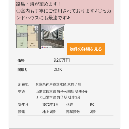
路島・海が望めます！
〇室内も丁寧にご使用されております♪〇セカ
ンドハウスにも最適です♪
物件の詳細を見る
920万円
価格
2DK
間取り
所在地
兵庫県神戸市垂水区 東舞子町
交通
山陽電鉄本線 舞子公園駅 徒歩4分
ＪＲ山陽本線 舞子駅 徒歩3分
築年月
1972年3月
構造
RC
階建
地上 8階
部屋階数
3階