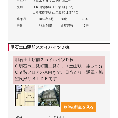
所在地
兵庫県明石市 二見町西二見
交通
ＪＲ山陽本線 土山駅 徒歩5分
山陽電鉄本線 西二見駅 徒歩27分
築年月
1983年8月
構造
SRC
階建
地上 14階
部屋階数
13階
明石土山駅前スカイハイツＤ棟
明石土山駅前スカイハイツＤ棟
○明石市二見町西二見○ＪＲ土山駅 徒歩５分
○９階フロアの東向きで、日当たり・通風・眺
望良好な３ＬＤＫです！
物件の詳細を見る
550万円
価格