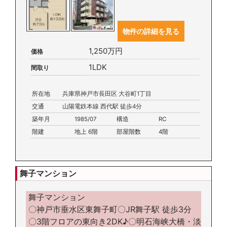
物件の詳細を見る
1,250万円
価格
1LDK
間取り
所在地
兵庫県神戸市長田区 大谷町1丁目
交通
山陽電鉄本線 西代駅 徒歩4分
築年月
1985/07
構造
RC
階建
地上 6階
部屋階数
4階
舞子マンション
舞子マンション
〇神戸市垂水区東舞子町〇JR舞子駅 徒歩3分
〇3階フロアの東向き2DK♪〇明石海峡大橋・淡