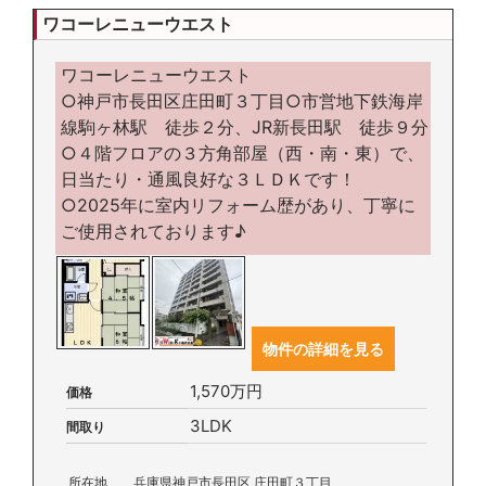
ワコーレニューウエスト
ワコーレニューウエスト
○神戸市長田区庄田町３丁目○市営地下鉄海岸
線駒ヶ林駅 徒歩２分、JR新長田駅 徒歩９分
○４階フロアの３方角部屋（西・南・東）で、
日当たり・通風良好な３ＬＤＫです！
○2025年に室内リフォーム歴があり、丁寧に
ご使用されております♪
物件の詳細を見る
1,570万円
価格
3LDK
間取り
所在地
兵庫県神戸市長田区 庄田町３丁目