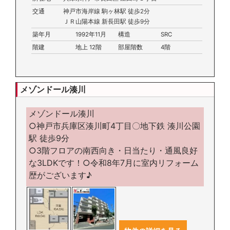
交通
神戸市海岸線 駒ヶ林駅 徒歩2分
ＪＲ山陽本線 新長田駅 徒歩9分
築年月
1992年11月
構造
SRC
階建
地上 12階
部屋階数
4階
メゾンドール湊川
メゾンドール湊川
○神戸市兵庫区湊川町4丁目〇地下鉄 湊川公園
駅 徒歩9分
○3階フロアの南西向き・日当たり・通風良好
な3LDKです！○令和8年7月に室内リフォーム
歴がございます♪