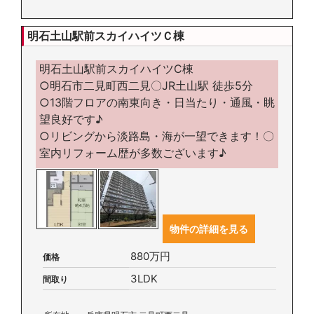
明石土山駅前スカイハイツＣ棟
明石土山駅前スカイハイツC棟
○明石市二見町西二見〇JR土山駅 徒歩5分
○13階フロアの南東向き・日当たり・通風・眺
望良好です♪
○リビングから淡路島・海が一望できます！〇
室内リフォーム歴が多数ございます♪
物件の詳細を見る
880万円
価格
3LDK
間取り