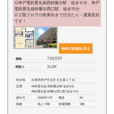
○神戸電鉄粟生線西鈴蘭台駅 徒歩９分、神戸
電鉄粟生線鈴蘭台西口駅 徒歩15分
○２階フロアの南東向きで日当たり・通風良好
です！
物件の詳細を見る
730万円
価格
2LDK
間取り
所在地
兵庫県神戸市北区 北五葉２丁目
交通
神鉄粟生線 西鈴蘭台駅 徒歩9分
神鉄粟生線 鈴蘭台西口駅 徒歩15分
築年月
1986年11月
構造
RC
階建
地上 11階
部屋階数
2階