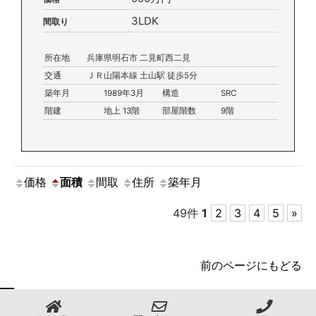
3LDK
間取り
所在地
兵庫県明石市 二見町西二見
交通
ＪＲ山陽本線 土山駅 徒歩5分
築年月
1989年3月
構造
SRC
階建
地上 13階
部屋階数
9階
価格
面積
間取
住所
築年月
49件
1
2
3
4
5
»
前のページにもどる