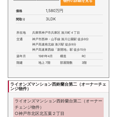
物件の詳細を見る
1,580万円
価格
3LDK
間取り
所在地
兵庫県神戸市兵庫区 湊川町４丁目
交通
神戸市西神・山手線 湊川公園駅 徒歩9分
神戸高速南北線 湊川駅 徒歩9分
神戸高速東西線「新開地」駅 徒歩15分
築年月
1981年4月
構造
RC
階建
地上 7階
部屋階数
3階
ライオンズマンション西鈴蘭台第二（オーナーチェ
ンジ物件）
ライオンズマンション西鈴蘭台第二（オーナー
チェンジ物件）
○神戸市北区北五葉２丁目