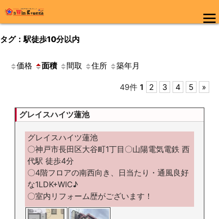
コ
ン
メインメ
テ
タグ：駅徒歩10分以内
ニュー
ン
ツ
価格
面積
間取
住所
築年月
へ
ス
キ
49件
1
2
3
4
5
»
ッ
プ
グレイスハイツ蓮池
グレイスハイツ蓮池
〇神戸市長田区大谷町1丁目〇山陽電気電鉄 西
代駅 徒歩4分
〇4階フロアの南西向き、日当たり・通風良好
な1LDK+WIC♪
〇室内リフォーム歴がございます！