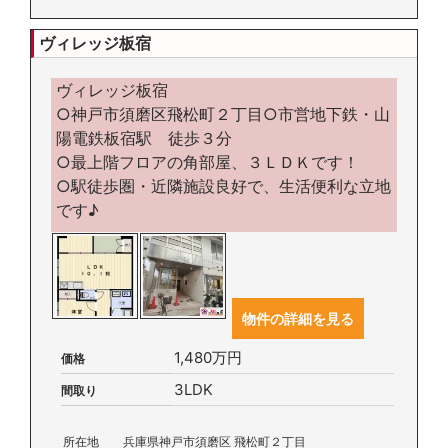
ヴィレッジ板宿
ヴィレッジ板宿
○神戸市須磨区飛松町２丁目○市営地下鉄・山
陽電鉄板宿駅 徒歩３分
○最上階フロアの角部屋、３ＬＤＫです！
○駅徒歩圏・近隣施設良好で、生活便利な立地
です♪
物件の詳細を見る
1,480万円
価格
3LDK
間取り
所在地
兵庫県神戸市須磨区 飛松町２丁目