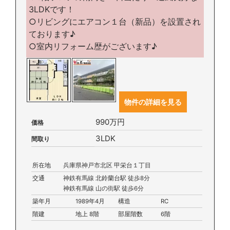
3LDKです！
○リビングにエアコン１台（新品）を設置され
ております♪
○室内リフォーム歴がございます♪
物件の詳細を見る
990万円
価格
3LDK
間取り
所在地
兵庫県神戸市北区 甲栄台１丁目
交通
神鉄有馬線 北鈴蘭台駅 徒歩8分
神鉄有馬線 山の街駅 徒歩6分
築年月
1989年4月
構造
RC
階建
地上 8階
部屋階数
6階