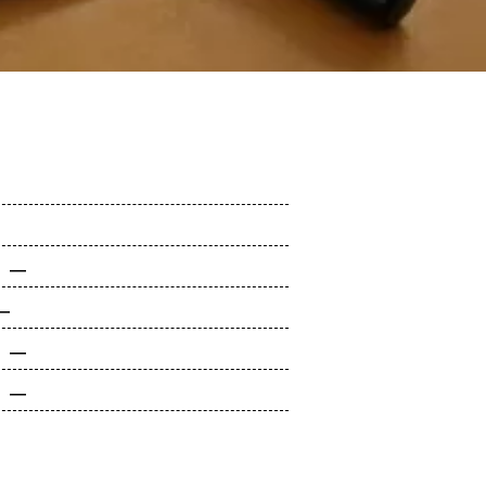
 ―
―
 ―
 ―