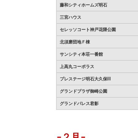
藤和シティホームズ明石
三宮ハウス
セレッソコート神戸花隈公園
北須磨団地Ｆ棟
サンシティ本荘一番館
上高丸コーポラス
プレステージ明石大久保Ⅲ
グランドプラザ御崎公園
グランドパレス君影
-２月-