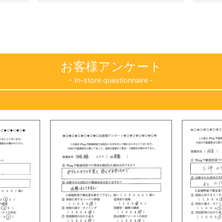
した。
またまたスマートな営業で、不動
ガツガツした営業ではなく真摯的
対応して頂けました。
また知り合いにもお勧めしますの
しくお願い致します。
お客様アンケート
- In-store questionnaire -