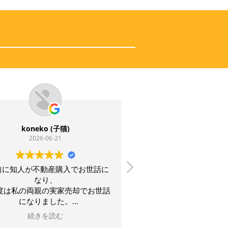
mk.y mk (mk)
2026-06-20
に
マンション売却でお世話になりまし
担当され
た。
なご判断
世話
数社の不動産会社に査定依頼
謝の言葉
総合的に考えてwing不動産流通さん
し
に売却をお任せしました。岡松社長が
続きを読む
しま
ご担当していただき（夫婦共々）本当