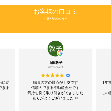
お客様の口コミ
- By Google -
山田敦子
koneko (子猫)
026-06-21
2026-06-21
の対応が丁寧です
1年前に知人が不動産購入でお世話
きる不動産会社です
なり、
取り引きができました
この度は私の両親の実家売却でお
ございました🙇‍♀️
になりました。
岡松社長とは1年前にお会いしてま
続きを読む
て、一段と丁寧な仕事でびっくり