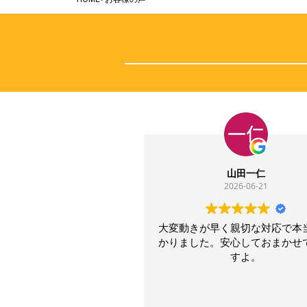
山田一仁
2026-06-21
2
大変動きが早く親切な対応で本当に助
職員の方
かりました。安心しておまかせできま
信頼ので
すよ。
気持ち良く
ありがとう