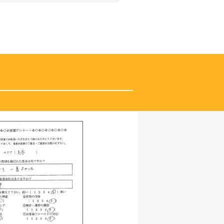
に良かったと思ってます。レスポンス
産の
が早い！早朝から連絡させて頂いた際
にご
も即返信があり正直驚きました。
査定時に岡松社長から
で宜
きっちり誠実に丁寧にスムーズにお取
引させて頂きます。の言葉通りのお仕
事でした。
お任せして良かったです。