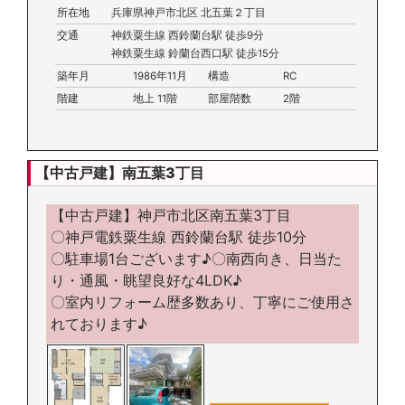
所在地
兵庫県神戸市北区 北五葉２丁目
交通
神鉄粟生線 西鈴蘭台駅 徒歩9分
神鉄粟生線 鈴蘭台西口駅 徒歩15分
築年月
1986年11月
構造
RC
階建
地上 11階
部屋階数
2階
【中古戸建】南五葉3丁目
【中古戸建】神戸市北区南五葉3丁目
〇神戸電鉄粟生線 西鈴蘭台駅 徒歩10分
〇駐車場1台ございます♪〇南西向き、日当た
り・通風・眺望良好な4LDK♪
〇室内リフォーム歴多数あり、丁寧にご使用さ
れております♪