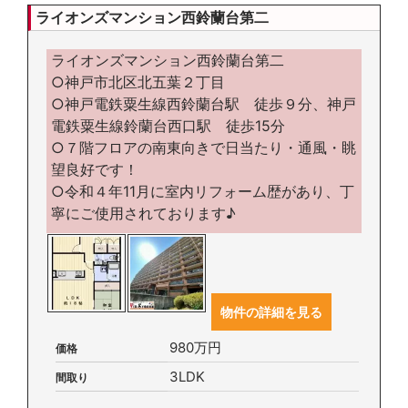
ライオンズマンション西鈴蘭台第二
ライオンズマンション西鈴蘭台第二
○神戸市北区北五葉２丁目
○神戸電鉄粟生線西鈴蘭台駅 徒歩９分、神戸
電鉄粟生線鈴蘭台西口駅 徒歩15分
○７階フロアの南東向きで日当たり・通風・眺
望良好です！
○令和４年11月に室内リフォーム歴があり、丁
寧にご使用されております♪
物件の詳細を見る
980万円
価格
3LDK
間取り