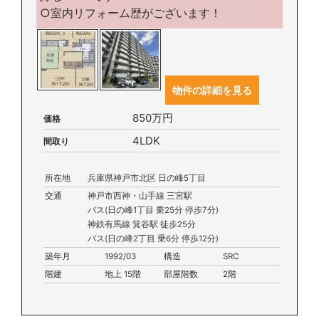
○室内リフォーム歴がございます！
物件の詳細を見る
850万円
価格
4LDK
間取り
所在地
兵庫県神戸市北区 日の峰5丁目
交通
神戸市西神・山手線 三宮駅
バス(日の峰1丁目 乗25分 停歩7分)
神鉄有馬線 箕谷駅 徒歩25分
バス(日の峰2丁目 乗6分 停歩12分)
築年月
1992/03
構造
SRC
階建
地上 15階
部屋階数
2階