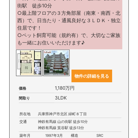
街駅 徒歩10分
○最上階フロアの３方角部屋（南東・南西・北
西）で、日当たり・通風良好な３ＬＤＫ・独立
住居です！
○ペット飼育可能（規約有）で、大切なご家族
も一緒にお住いいただけます♪
物件の詳細を見る
1,180万円
価格
3LDK
間取り
所在地
兵庫県神戸市北区 緑町８丁目
交通
神鉄有馬線 山の街駅 徒歩10分
神鉄有馬線 箕谷駅 徒歩13分
築年月
1997年3月
構造
SRC