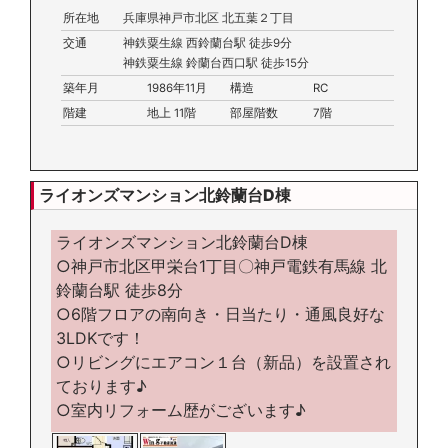
所在地
兵庫県神戸市北区 北五葉２丁目
交通
神鉄粟生線 西鈴蘭台駅 徒歩9分
神鉄粟生線 鈴蘭台西口駅 徒歩15分
築年月
1986年11月
構造
RC
階建
地上 11階
部屋階数
7階
ライオンズマンション北鈴蘭台D棟
ライオンズマンション北鈴蘭台D棟
○神戸市北区甲栄台1丁目〇神戸電鉄有馬線 北
鈴蘭台駅 徒歩8分
○6階フロアの南向き・日当たり・通風良好な
3LDKです！
○リビングにエアコン１台（新品）を設置され
ております♪
○室内リフォーム歴がございます♪