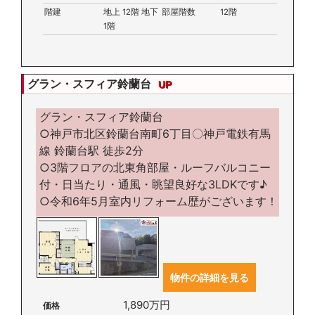
階建
地上 12階 地下
部屋階数
12階
1階
グラン・スフィア鈴蘭台
UP
グラン・スフィア鈴蘭台
○神戸市北区鈴蘭台南町6丁目〇神戸電鉄有馬
線 鈴蘭台駅 徒歩2分
○3階フロアの北東角部屋・ルーフバルコニー
付・日当たり・通風・眺望良好な3LDKです♪
○令和6年5月室内リフォーム歴がございます！
物件の詳細を見る
1,890万円
価格