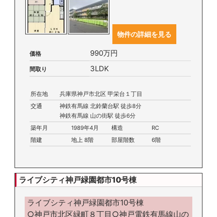
物件の詳細を見る
990万円
価格
3LDK
間取り
所在地
兵庫県神戸市北区 甲栄台１丁目
交通
神鉄有馬線 北鈴蘭台駅 徒歩8分
神鉄有馬線 山の街駅 徒歩6分
築年月
1989年4月
構造
RC
階建
地上 8階
部屋階数
6階
ライブシティ神戸緑園都市10号棟
ライブシティ神戸緑園都市10号棟
○神戸市北区緑町８丁目○神戸電鉄有馬線山の