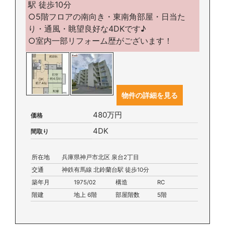
駅 徒歩10分
○5階フロアの南向き・東南角部屋・日当た
り・通風・眺望良好な4DKです♪
○室内一部リフォーム歴がございます！
物件の詳細を見る
480万円
価格
4DK
間取り
所在地
兵庫県神戸市北区 泉台2丁目
交通
神鉄有馬線 北鈴蘭台駅 徒歩10分
築年月
1975/02
構造
RC
階建
地上 6階
部屋階数
5階