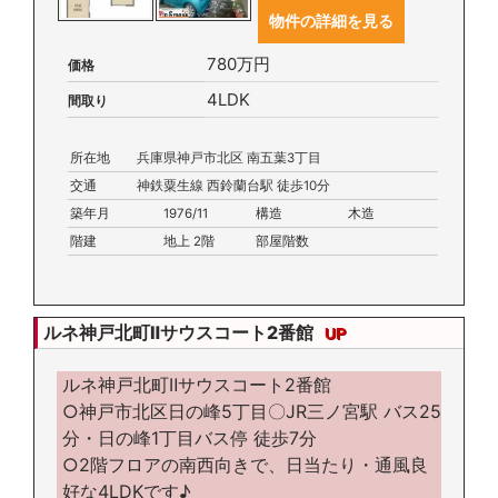
物件の詳細を見る
780万円
価格
4LDK
間取り
所在地
兵庫県神戸市北区 南五葉3丁目
交通
神鉄粟生線 西鈴蘭台駅 徒歩10分
築年月
1976/11
構造
木造
階建
地上 2階
部屋階数
ルネ神戸北町Ⅱサウスコート2番館
UP
ルネ神戸北町Ⅱサウスコート2番館
○神戸市北区日の峰5丁目〇JR三ノ宮駅 バス25
分・日の峰1丁目バス停 徒歩7分
○2階フロアの南西向きで、日当たり・通風良
好な4LDKです♪