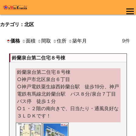
コ
ン
メインメ
テ
カテゴリ：北区
ニュー
ン
ツ
価格
面積
間取
住所
築年月
9件
へ
ス
キ
鈴蘭泉台第二住宅８号棟
ッ
プ
鈴蘭泉台第二住宅８号棟
○神戸市北区泉台６丁目
○神戸電鉄粟生線西鈴蘭台駅 徒歩19分、神戸
電鉄有馬線北鈴蘭台駅 バス８分/泉台７丁目
バス停 徒歩１分
○１・２階の南向きで、日当たり・通風良好な
３ＬＤＫです！