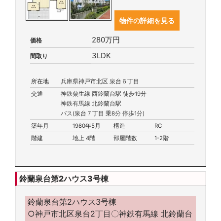
物件の詳細を見る
280万円
価格
3LDK
間取り
所在地
兵庫県神戸市北区 泉台６丁目
交通
神鉄粟生線 西鈴蘭台駅 徒歩19分
神鉄有馬線 北鈴蘭台駅
バス(泉台７丁目 乗8分 停歩1分)
築年月
1980年5月
構造
RC
階建
地上 4階
部屋階数
1-2階
鈴蘭泉台第2ハウス3号棟
鈴蘭泉台第2ハウス3号棟
○神戸市北区泉台2丁目〇神鉄有馬線 北鈴蘭台