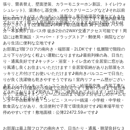
張り、畳表替え、壁面塗装、カラーモニターホン新設、トイレ(ウォ
シュレット)、湯沸かし器交換、ハウスクリーニングなど♪それ以前
に、ユニットバス・キッチン・洗面台・風呂給湯器交換などもされ
昭和49年7月建築の7月建築の5階建て中古公団です！敷地内駐車場
ております！即ご入居可能なお部屋になります♪ぜひお問い合わせ
空がございます(空要確認)♪JR舞子駅/山陽電鉄 舞子公園駅 バス15
くださいませ！
分・本多聞5丁目バス停 徒歩2分の2WAY交通アクセス可能です！周
辺には教育施設・スーパー・ドラッグストア・郵便局・病院などが
あり生活に便利な立地です♪
お部屋は1階フロアの南向き・端部屋・2LDKです！低層階で階段の
上り下りが少なく程よい運動になりますね♪最前列棟の為、日当た
り・通風良好です♪キッチン・浴室・トイレ含めて全居室に窓があ
り風通し良くお住まいいただけます！全居室収納がありお部屋をス
ッキリと片付けてお使いいただけます♪南向きバルコニーで日当た
りが良く洗濯物も乾きやすそうですね！室内リフォーム歴がござい
ます！システムキッチン・ユニットバス・給湯器交換、内装工事な
昭和45年11月建築の５階建て公団住宅です！最寄バス停まで徒歩８
どされております♪室内も丁寧にご使用されております！ぜひお問
分で、近隣はイオン ジェームス山店まで徒歩２分をはじめホームセ
い合わせくださいませ♪
ンターや自動車学校・コンビニ・スーパー銭湯・小学校・中学校・
飲食店などがあり、生活便利で子育て環境良好です♪駐車場平坦で
停めやすいです！敷地面積：公簿22472.59㎡です♪
お部屋は最上階フロアの南向きで、日当たり・通風・眺望良好な３