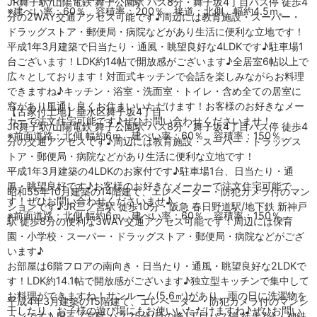
JR舞子駅/山陽電鉄 舞子公園駅 バス8分・舞子坂4丁目バス停 徒歩4
※建ぺい率：60％、容積率：200％ 接道：北側 幅約4.5ｍ。
分の2WAY交通アクセス可能です♪周辺には教育施設・スーパー・
ドラッグストア・郵便局・病院などがあり生活に便利な立地です！
平成1年3月建築で日当たり・通風・眺望良好な4LDKです♪駐車場1
台ございます！LDK約14帖で開放感がございます♪全居室6帖以上で
広々としております！対面式キッチンで会話を楽しみながらお料理
できますね♪キッチン・浴室・洗面室・トイレ・含め全ての居室に
窓があり風通し良くお住まいいただけます！お客様のお好きなメー
【古家付土地】垂水区舞子坂4丁目
カーで注文住宅可能です♪ぜひお問い合わせくださいませ！
JR舞子駅/山陽電鉄 舞子公園駅 バス8分・舞子坂4丁目バス停 徒歩4
※前面道路：北側 幅約6ｍ、建ぺい率：60％、容積率：150％。
分の交通アクセスです♪周辺には教育施設・スーパー・ドラッグス
トア・郵便局・病院などがあり生活に便利な立地です！
平成1年3月建築の4LDKのお家付です♪駐車場1台、日当たり・通
風・眺望良好です♪お客様のお好きなメーカーで注文住宅可能で
昭和55年10月建築の14階建て、エレベーター・防犯カメラ付のマン
す！ぜひお問い合わせくださいませ♪
ションです♪JR三ノ宮駅 徒歩10分・阪急 春日野道駅/地下鉄 新神戸
※前面道路：北側 幅約6ｍ、建ぺい率：60％、容積率：150％。
駅 徒歩8分の便利な3WAY交通アクセス可能です！周辺には保育
園・小学校・スーパー・ドラッグストア・郵便局・病院などがござ
います♪
お部屋は6階フロアの南向き・日当たり・通風・眺望良好な2LDKで
す！LDK約14.1帖で開放感がございます♪独立型キッチンで集中して
お料理ができますね！サンルーム(5.6㎡)があり、雨の日に洗濯物を
平成4年3月建築の15階建て、エレベーター・防犯カメラ付のマンシ
干したり、お子様の遊び場にもお使いいただけますね♪ぜひお問い
ョンです♪JR三ノ宮駅 バス25分/日の峰1丁目バス停 徒歩7分・神鉄