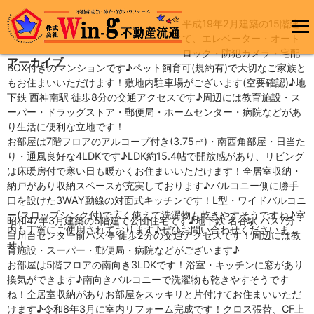
平成19年2月建築の15階建
コ
て、エレベーター・オート
ン
メインメ
ロック・防犯カメラ・宅配
テ
アーカイブ
ニュー
ン
BOX付きのマンションです♪ペット飼育可(規約有)で大切なご家族と
ツ
もお住まいいただけます！敷地内駐車場がございます(空要確認)♪地
へ
下鉄 西神南駅 徒歩8分の交通アクセスです♪周辺には教育施設・ス
ス
ーパー・ドラッグストア・郵便局・ホームセンター・病院などがあ
キ
り生活に便利な立地です！
ッ
お部屋は7階フロアのアルコープ付き(3.75㎡)・南西角部屋・日当た
プ
り・通風良好な4LDKです♪LDK約15.4帖で開放感があり、リビング
は床暖房付で寒い日も暖かくお住まいいただけます！全居室収納・
納戸があり収納スペースが充実しております♪バルコニー側に勝手
口を設けた3WAY動線の対面式キッチンです！L型・ワイドバルコニ
ー(スロップシンク付)で広く使えて洗濯物も乾きやすそうですね♪室
昭和47年3月建築の5階建て公団住宅です♪地下鉄 名谷駅 バス7分・
内も丁寧にご使用されております♪ぜひお問い合わせくださいま
白川台センター前バス停 徒歩2分の交通アクセスです！周辺には教
せ！
育施設・スーパー・郵便局・病院などがございます♪
お部屋は5階フロアの南向き3LDKです！浴室・キッチンに窓があり
換気ができます♪南向きバルコニーで洗濯物も乾きやすそうです
ね！全居室収納がありお部屋をスッキリと片付けてお住まいいただ
けます♪令和8年3月に室内リフォーム完成です！クロス張替、CF上