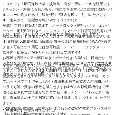
ＬＤＫです！明石海峡大橋・淡路島・海が一望のステキな眺望です
♪キッチン・浴室にも窓があり、換気できますね♪全居室に収納・バ
ルコニーに物入があり、収納便利で室内を広々ご利用いただけま
す！南向きで、洗濯物が乾いやすそうですね♪
平成14年11月建築の4階建て、オートロック・防犯カメラ・エレベ
ーター・宅配BOX付きのマンションです♪ペット飼育可(規約有)で大
ぜひ、お問い合わせやご見学希望などお待ちしております♪
切なご家族ともお住まいいただけます！敷地内駐車場空がございま
す(要確認)♪JR舞子駅/山陽電鉄 舞子公園駅 徒歩9分の2WAY交通ア
クセス可能です！周辺には教育施設・スーパー・ドラッグストア・
郵便局・病院などがあり生活に便利な立地です♪
お部屋は2階フロアの南西向き・ポーチ付き(3.08㎡)・日当たり・通
風良好な3LDKです！LDK約14.9帖で開放感がございます♪対面式キ
令和6年建築のマリンホーム施工・木造3階建て・3LDK+土間収納の
ッチンで会話を楽しみながらお料理ができますね！浴室に窓があり
あるおしゃれなお家です♪大型車1台駐車可能です！LDK約16.9帖で
換気ができます♪ぜひお問い合わせくださいませ！
開放感がございます♪カウンターキッチンでタッチレス水栓・カッ
プボード付です！浴室はTV付・魔法瓶浴槽で家族の入浴時間がバラ
バラでも追い焚きの階数を減らせますね♪ガス衣類乾燥機付きで天
候に左右されずに洗濯ができますね！キッチン・トイレ2か所・浴
室・洗面室含め全ての居室に窓があり風通し良くお住まいいただけ
ます♪
JR垂水駅/山陽電鉄 山陽垂水駅 徒歩12分の2WAY交通アクセス可能
【中古戸建】垂水区舞子坂4丁目
です！ぜひお問い合わせくださいませ♪