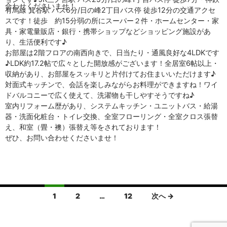
合わせくださいませ！
有馬線 箕谷駅 バス6分/日の峰2丁目バス停 徒歩12分の交通アクセ
スです！徒歩 約15分弱の所にスーパー２件・ホームセンター・家
具・家電量販店・銀行・携帯ショップなどショッピング施設があ
り、生活便利です♪
お部屋は2階フロアの南西向きで、日当たり・通風良好な4LDKです
♪LDK約17.2帖で広々とした開放感がございます！全居室6帖以上・
収納があり、お部屋をスッキリと片付けてお住まいいただけます♪
対面式キッチンで、会話を楽しみながらお料理ができますね！ワイ
ドバルコニーで広く使えて、洗濯物も干しやすそうですね♪
室内リフォーム歴があり、システムキッチン・ユニットバス・給湯
器・洗面化粧台・トイレ交換、全室フローリング・全室クロス張替
え、和室（畳・襖）張替え等をされております！
ぜひ、お問い合わせくださいませ！
投
1
2
…
12
次へ →
稿