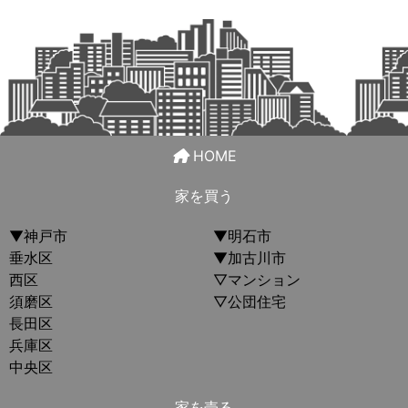
HOME
家を買う
▼神戸市
▼明石市
垂水区
▼加古川市
西区
▽マンション
須磨区
▽公団住宅
長田区
兵庫区
中央区
家を売る