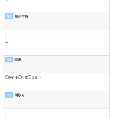
居住年数
任意
年
現況
任意
居住中
空家
賃貸中
間取り
任意