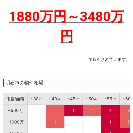
1880万円～3480万
円
で取引されています。
明石市の物件相場
価格/面積
~30㎡
~40㎡
~45㎡
~50㎡
~55㎡
~60
~500万
1
1
4
3
~1000万
1
1
5