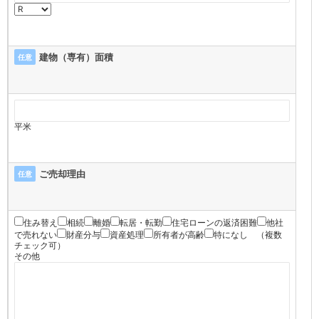
建物（専有）面積
任意
平米
ご売却理由
任意
住み替え
相続
離婚
転居・転勤
住宅ローンの返済困難
他社
で売れない
財産分与
資産処理
所有者が高齢
特になし
（複数
チェック可）
その他