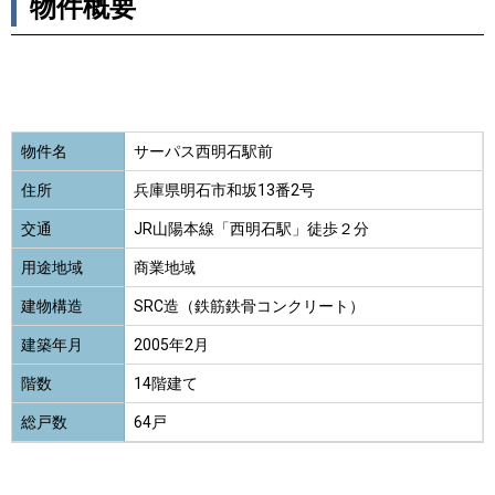
物件概要
物件名
サーパス西明石駅前
住所
兵庫県明石市和坂13番2号
交通
JR山陽本線「西明石駅」徒歩２分
用途地域
商業地域
建物構造
SRC造（鉄筋鉄骨コンクリート）
建築年月
2005年2月
階数
14階建て
総戸数
64戸