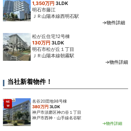
1,350万円
3LDK
明石市藤江
2024年3
3LDK
65
3
1,800万
専任媒介
ＪＲ山陽本線西明石駅
月
㎡
階
円台
→物件詳細
2013年2
3LDK
65
-
2,200万
専任媒介
月
㎡
階
円台
松が丘住宅12号棟
130万円
3LDK
2011年6
2SLDK
65
9
1,900万
専任媒介
明石市松が丘１丁目
月
㎡
階
円台
ＪＲ山陽本線朝霧駅
→物件詳細
当社新着物件！
名谷20団地98号棟
NE
W
380万円
3LDK
神戸市須磨区神の谷１丁目
神戸市西神・山手線名谷駅
→物件詳細