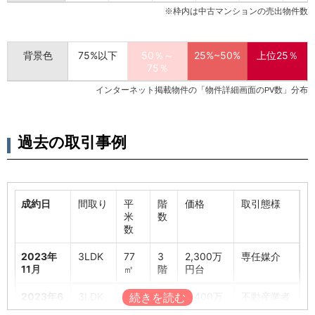
※枠内は中古マンションの売出物件数
背景色
75%以下
50％～
25%~50%
上位25％
75％
インターネット掲載物件の「物件詳細画面のPV数」分布
過去の取引事例
成約日
間取り
平
階
価格
取引態様
米
数
数
2023年
3LDK
77
3
2,300万
専任媒介
11月
㎡
階
円台
2023年6
3LDK
67
2
3,400万
不動産業者
月
㎡
階
円台
売主