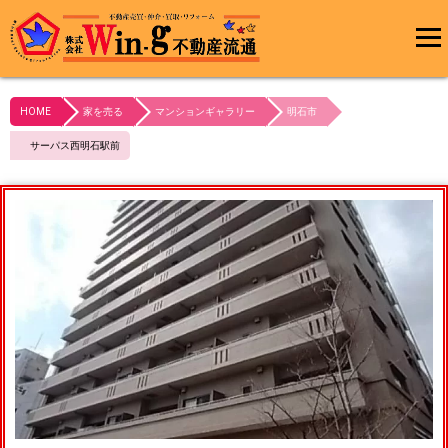
メインメ
ニュー
HOME
家を売る
マンションギャラリー
明石市
最終更新日:2024/01/26
サーパス西明石駅前