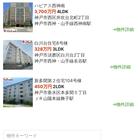
ハピアス西神南
3,700万円
4LDK
神戸市西区井吹台北町2丁目
神戸市西神・山手線西神南駅
→物件詳細
白川台住宅8号棟
328万円
3LDK
神戸市須磨区白川台2丁目
神戸市西神・山手線名谷駅
→物件詳細
新多聞第２住宅104号棟
450万円
2LDK
神戸市垂水区本多聞５丁目
ＪＲ山陽本線舞子駅
→物件詳細