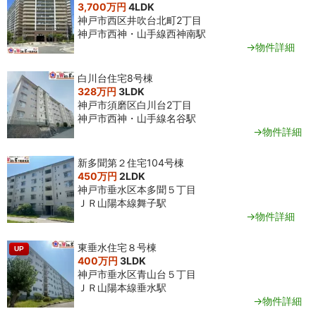
3,700万円
4LDK
神戸市西区井吹台北町2丁目
神戸市西神・山手線西神南駅
→物件詳細
白川台住宅8号棟
328万円
3LDK
神戸市須磨区白川台2丁目
神戸市西神・山手線名谷駅
→物件詳細
新多聞第２住宅104号棟
450万円
2LDK
神戸市垂水区本多聞５丁目
ＪＲ山陽本線舞子駅
→物件詳細
東垂水住宅８号棟
UP
400万円
3LDK
神戸市垂水区青山台５丁目
ＪＲ山陽本線垂水駅
→物件詳細