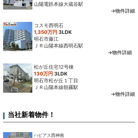
山陽電鉄本線大蔵谷駅
→物件詳細
コスモ西明石
1,350万円
3LDK
明石市藤江
ＪＲ山陽本線西明石駅
→物件詳細
松が丘住宅12号棟
130万円
3LDK
明石市松が丘１丁目
ＪＲ山陽本線朝霧駅
→物件詳細
当社新着物件！
ハピアス西神南