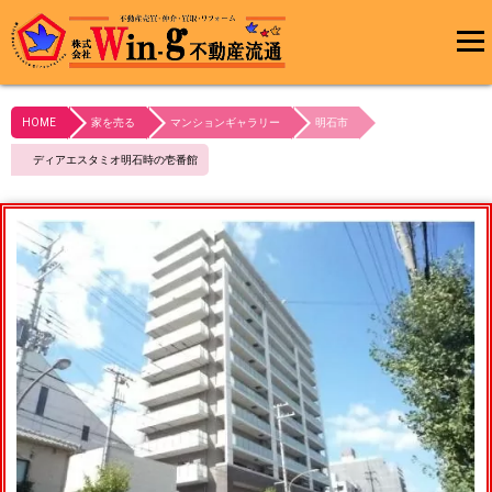
メインメ
ニュー
HOME
家を売る
マンションギャラリー
明石市
最終更新日:2024/03/22
ディアエスタミオ明石時の壱番館