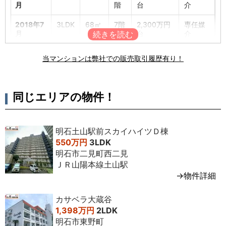
月
階
台
介
2018年7
3LDK
68㎡
7階
2,300万円
専任媒
月
台
介
2018年1
3LDK
73㎡
7階
2,600万円
専任媒
当マンションは弊社での販売取引履歴有り！
月
台
介
同じエリアの物件！
明石土山駅前スカイハイツＤ棟
550万円
3LDK
明石市二見町西二見
ＪＲ山陽本線土山駅
→物件詳細
カサベラ大蔵谷
1,398万円
2LDK
明石市東野町