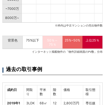
~7000万
8000万~
※枠内は中古マンションの売出物件数
背景色
75%以下
50％～
25%~50%
上位25％
75％
インターネット掲載物件の「物件詳細画面のPV数」分布
過去の取引事例
成約日
間取
平米
階
価格
取引態
り
数
数
様
2019年1
3LDK
68㎡
12
2,800万円
専任媒