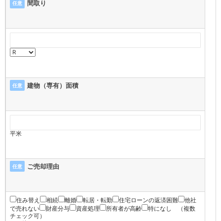
間取り
任意
建物（専有）面積
任意
平米
ご売却理由
任意
住み替え
相続
離婚
転居・転勤
住宅ローンの返済困難
他社
で売れない
財産分与
資産処理
所有者が高齢
特になし
（複数
チェック可）