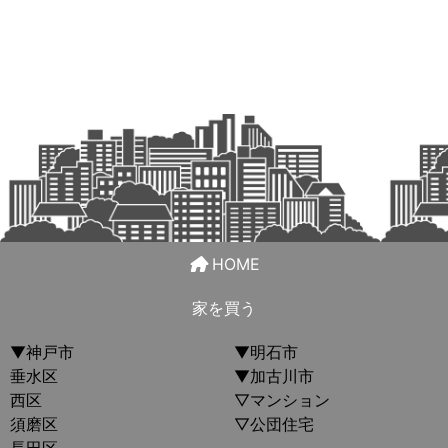
HOME
家を買う
▼神戸市
▼明石市
垂水区
▼加古川市
西区
▽マンション
須磨区
▽公団住宅