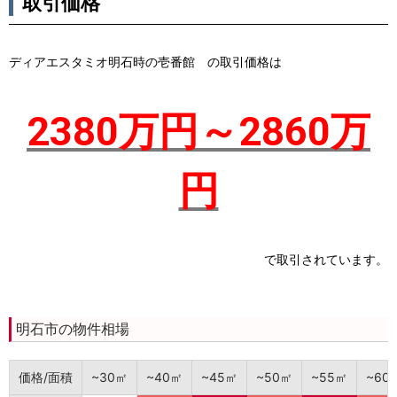
取引価格
ディアエスタミオ明石時の壱番館 の取引価格は
2380万円～2860万
円
で取引されています。
明石市の物件相場
価格/面積
~30㎡
~40㎡
~45㎡
~50㎡
~55㎡
~60