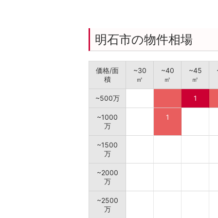
明石市の物件相場
価格/面
~30
~40
~45
積
㎡
㎡
㎡
~500万
1
~1000
1
万
~1500
万
~2000
万
~2500
万