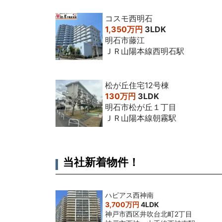
コスモ西明石
1,350万円
3LDK
明石市藤江
ＪＲ山陽本線西明石駅
松が丘住宅12号棟
130万円
3LDK
明石市松が丘１丁目
ＪＲ山陽本線朝霧駅
当社新着物件！
ハピアス西神南
3,700万円
4LDK
神戸市西区井吹台北町2丁目