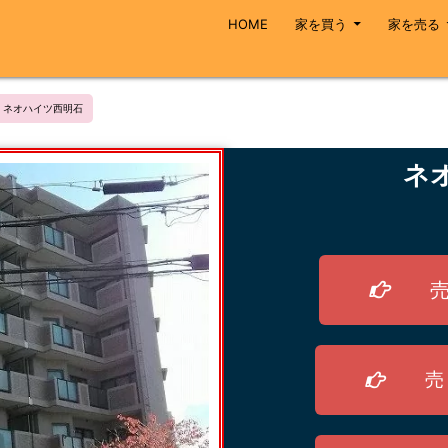
HOME
家を買う
家を売る
ネオハイツ西明石
ネ
売