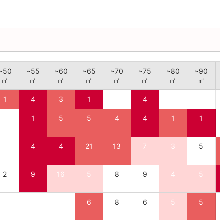
~50
~55
~60
~65
~70
~75
~80
~90
㎡
㎡
㎡
㎡
㎡
㎡
㎡
㎡
1
4
3
1
4
1
5
5
4
4
1
1
4
4
21
13
7
3
5
2
9
16
5
8
9
4
5
6
8
6
5
5