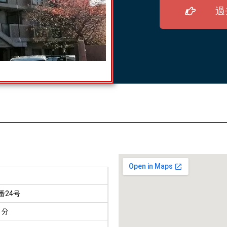
過
番24号
０分