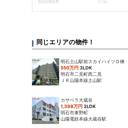
2022年8月
3LDK
2022年7月
3LDK
2021年8月
3LDK
2021年3月
3LDK
同じエリアの物件！
2020年9月
3LDK
2014年4月
3LDK
明石土山駅前スカイハイツＤ棟
550万円
3LDK
明石市二見町西二見
ＪＲ山陽本線土山駅
カサベラ大蔵谷
1,398万円
2LDK
明石市東野町
山陽電鉄本線大蔵谷駅