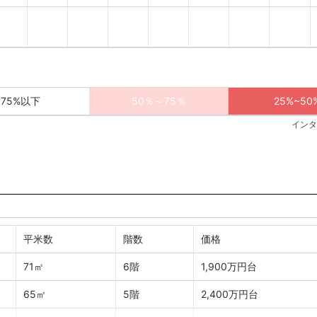
75%以下
50％～75％
25%~50
インタ
平米数
階数
価格
71㎡
6階
1,900万円台
65㎡
5階
2,400万円台