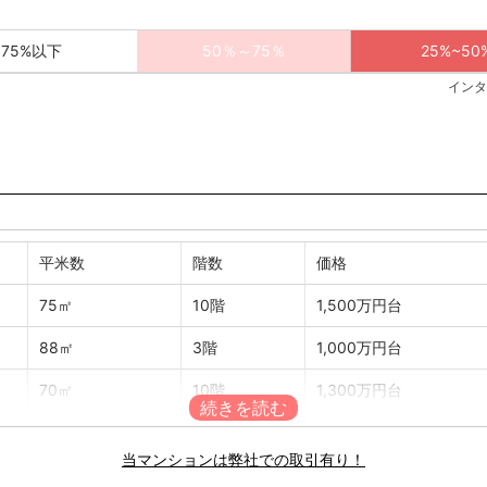
75%以下
50％～75％
25%~50
インタ
平米数
階数
価格
75㎡
10階
1,500万円台
88㎡
3階
1,000万円台
70㎡
10階
1,300万円台
73㎡
11階
1,300万円台
当マンションは弊社での取引有り！
93㎡
2階
1,600万円台