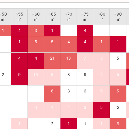
~50
~55
~60
~65
~70
~75
~80
~90
㎡
㎡
㎡
㎡
㎡
㎡
㎡
㎡
1
4
3
1
4
1
5
5
4
4
1
1
4
4
21
13
7
3
5
2
9
16
5
8
9
4
5
6
8
6
5
5
4
4
4
3
5
2
1
2
1
1
1
6