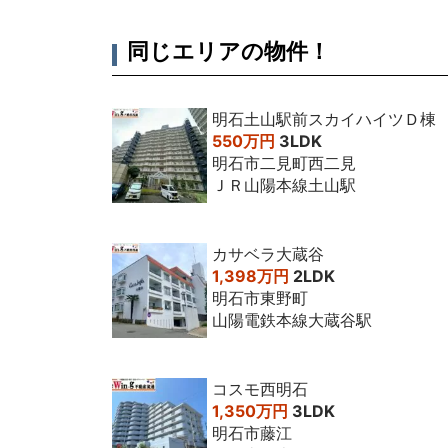
2018年6月
3LDK
同じエリアの物件！
2017年7月
3LDK
2017年7月
4LDK
明石土山駅前スカイハイツＤ棟
550万円
3LDK
2016年7月
4LDK
明石市二見町西二見
2015年7月
ＪＲ山陽本線土山駅
4LDK
2015年5月
3LDK
カサベラ大蔵谷
2013年7月
3LDK
1,398万円
2LDK
明石市東野町
2012年5月
3LDK
山陽電鉄本線大蔵谷駅
2010年1月
3LDK
コスモ西明石
1,350万円
3LDK
明石市藤江