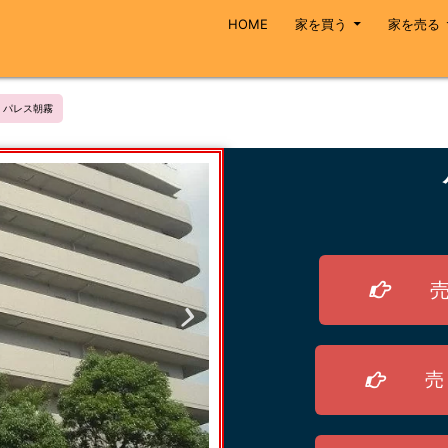
HOME
家を買う
家を売る
パレス朝霧
売