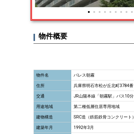
物件概要
物件名
パレス朝霧
住所
兵庫県明石市松が丘北町3784番
交通
JR山陽本線「朝霧駅」バス10分
用途地域
第二種低層住居専用地域
建物構造
SRC造（鉄筋鉄骨コンクリート
建築年月
1992年3月