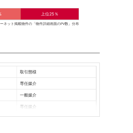
%
上位25％
ーネット掲載物件の「物件詳細画面のPV数」分布
取引態様
専任媒介
一般媒介
専任媒介
不動産業者売主
専任媒介