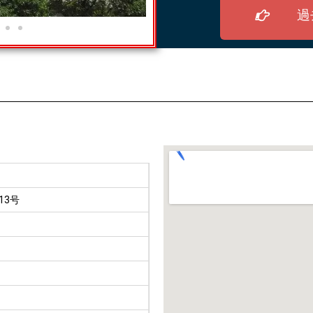
過
13号
）