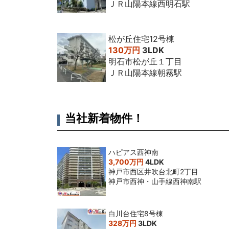
ＪＲ山陽本線西明石駅
松が丘住宅12号棟
130万円
3LDK
明石市松が丘１丁目
ＪＲ山陽本線朝霧駅
当社新着物件！
ハピアス西神南
3,700万円
4LDK
神戸市西区井吹台北町2丁目
神戸市西神・山手線西神南駅
白川台住宅8号棟
328万円
3LDK