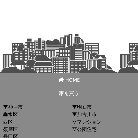
HOME
家を買う
▼神戸市
▼明石市
垂水区
▼加古川市
西区
▽マンション
須磨区
▽公団住宅
長田区