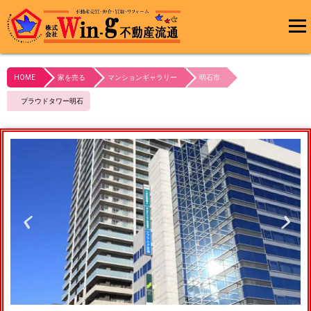
メインメ
ニュー
HOME
家を売る
マンションギャラリー
明石市
最終更新日:2024/03/30
プラウドタワー明石