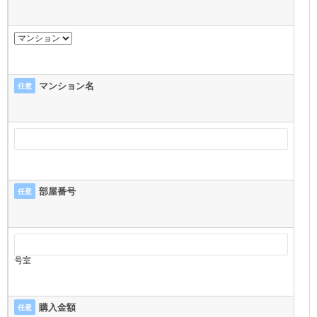
マンション名
任意
部屋番号
任意
号室
購入金額
任意