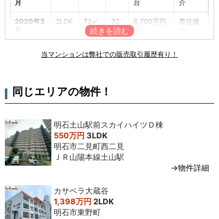
月
台
介
2020年3
2LDK
72㎡
32
6,700万円
専任媒
月
階
台
介
2017年9
3LDK
69㎡
9階
4,800万円
専任媒
当マンションは弊社での販売取引履歴有り！
月
台
介
同じエリアの物件！
明石土山駅前スカイハイツＤ棟
550万円
3LDK
明石市二見町西二見
ＪＲ山陽本線土山駅
→物件詳細
カサベラ大蔵谷
1,398万円
2LDK
明石市東野町