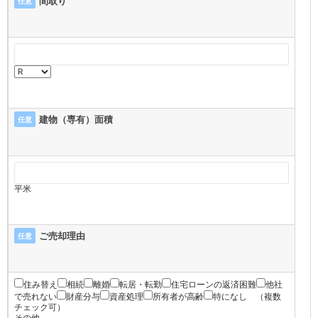
間取り
任意
建物（専有）面積
任意
平米
ご売却理由
任意
住み替え
相続
離婚
転居・転勤
住宅ローンの返済困難
他社
で売れない
財産分与
資産処理
所有者が高齢
特になし
（複数
チェック可）