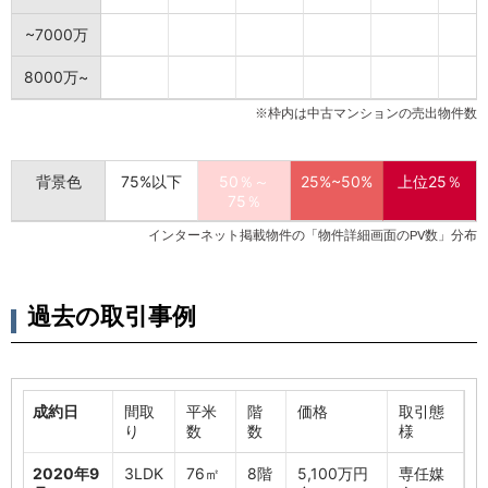
~7000万
8000万~
※枠内は中古マンションの売出物件数
背景色
75%以下
50％～
25%~50%
上位25％
75％
インターネット掲載物件の「物件詳細画面のPV数」分布
過去の取引事例
成約日
間取
平米
階
価格
取引態
り
数
数
様
2020年9
3LDK
76㎡
8階
5,100万円
専任媒