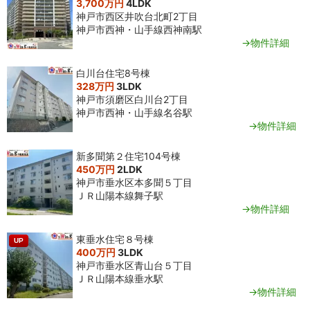
3,700万円
4LDK
神戸市西区井吹台北町2丁目
神戸市西神・山手線西神南駅
→物件詳細
白川台住宅8号棟
328万円
3LDK
神戸市須磨区白川台2丁目
神戸市西神・山手線名谷駅
→物件詳細
新多聞第２住宅104号棟
450万円
2LDK
神戸市垂水区本多聞５丁目
ＪＲ山陽本線舞子駅
→物件詳細
東垂水住宅８号棟
UP
400万円
3LDK
神戸市垂水区青山台５丁目
ＪＲ山陽本線垂水駅
→物件詳細