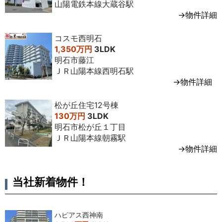
山陽電鉄本線大蔵谷駅
→物件詳細
コスモ西明石
1,350万円
3LDK
明石市藤江
ＪＲ山陽本線西明石駅
→物件詳細
松が丘住宅12号棟
130万円
3LDK
明石市松が丘１丁目
ＪＲ山陽本線朝霧駅
→物件詳細
当社新着物件！
ハピアス西神南