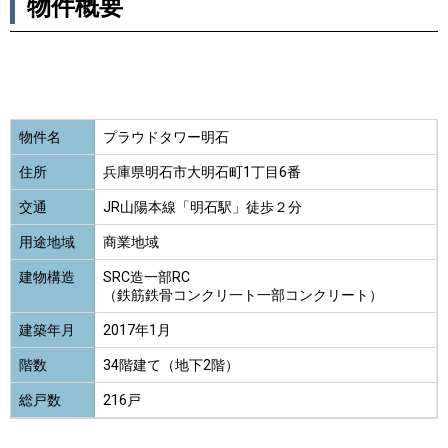
物件概要
物件名
プラウドタワー明石
住所
兵庫県明石市大明石町1丁目6番
交通
JR山陽本線「明石駅」徒歩２分
用途地域
商業地域
建物構造
SRC造一部RC
（鉄筋鉄骨コンクリ一ト一部コンクリート）
建築年月
2017年1月
階数
34階建て（地下2階）
総戸数
216戸