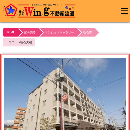
メインメ
ニュー
HOME
家を売る
マンションギャラリー
明石市
最終更新日:2023/10/21
ワコーレ明石大蔵