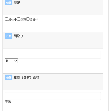
現況
任意
居住中
空家
賃貸中
間取り
任意
建物（専有）面積
任意
平米