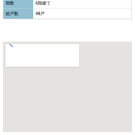
階数
6階建て
総戸数
48戸