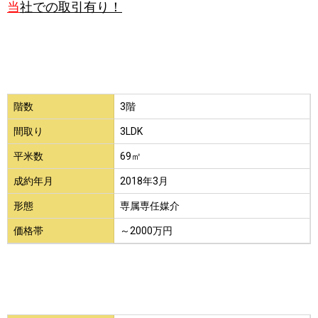
当
社での取引有り！
階数
3階
間取り
3LDK
平米数
69㎡
成約年月
2018年3月
形態
専属専任媒介
価格帯
～2000万円