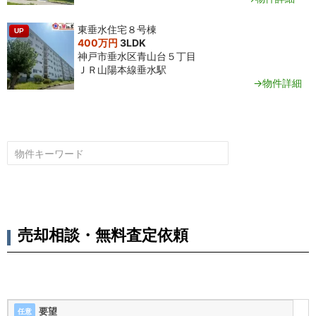
東垂水住宅８号棟
UP
400万円
3LDK
神戸市垂水区青山台５丁目
ＪＲ山陽本線垂水駅
→物件詳細
売却相談・無料査定依頼
要望
任意