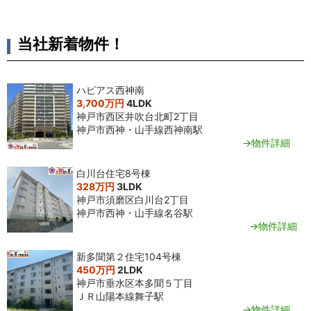
当社新着物件！
ハピアス西神南
3,700万円
4LDK
神戸市西区井吹台北町2丁目
神戸市西神・山手線西神南駅
→物件詳細
白川台住宅8号棟
328万円
3LDK
神戸市須磨区白川台2丁目
神戸市西神・山手線名谷駅
→物件詳細
新多聞第２住宅104号棟
450万円
2LDK
神戸市垂水区本多聞５丁目
ＪＲ山陽本線舞子駅
→物件詳細