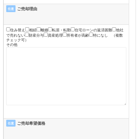
ご売却理由
任意
住み替え
相続
離婚
転居・転勤
住宅ローンの返済困難
他社
で売れない
財産分与
資産処理
所有者が高齢
特になし
（複数
チェック可）
その他
ご売却希望価格
任意