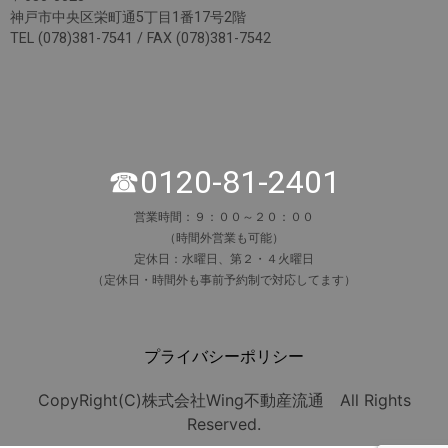
神戸市中央区栄町通5丁目1番17号2階
TEL (078)381-7541 / FAX (078)381-7542
☎0120-81-2401
営業時間：９：００～２０：００
（時間外営業も可能）
定休日：水曜日、第２・４火曜日
（定休日・時間外も事前予約制で対応してます）
プライバシーポリシー
CopyRight(C)株式会社Wing不動産流通 All Rights
Reserved.