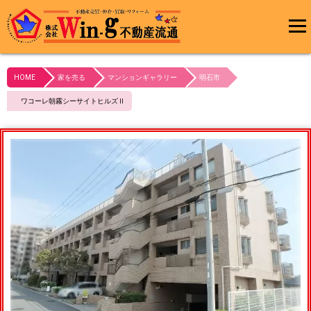
メインメ
ニュー
HOME
家を売る
マンションギャラリー
明石市
最終更新日:2024/04/16
ワコーレ朝霧シーサイトヒルズⅡ