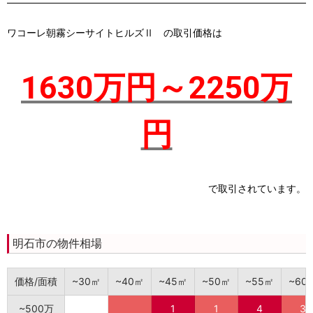
ワコーレ朝霧シーサイトヒルズⅡ
の取引価格は
1630万円～2250万
円
で取引されています。
明石市の物件相場
価格/面積
~30㎡
~40㎡
~45㎡
~50㎡
~55㎡
~60
~500万
1
1
4
3