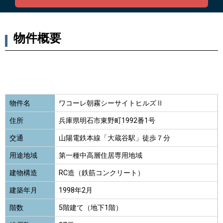
物件概要
物件名
ワコーレ朝霧シーサイトヒルズⅡ
住所
兵庫県明石市東野町1992番1号
交通
山陽電鉄本線「大蔵谷駅」徒歩７分
用途地域
第一種中高層住居専用地域
建物構造
RC造（鉄筋コンクリート）
建築年月
1998年2月
階数
5階建て（地下1階）