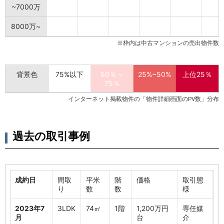
~7000万
8000万~
※枠内は中古マンションの売出物件数
背景色
75%以下
50％～
25%~50%
上位25％
75％
インターネット掲載物件の「物件詳細画面のPV数」分布
過去の取引事例
成約日
間取
平米
階
価格
取引態
り
数
数
様
2023年7
3LDK
74㎡
1階
1,200万円
専任媒
月
台
介