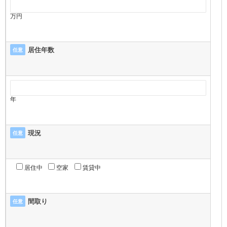
万円
居住年数
任意
年
現況
任意
居住中
空家
賃貸中
間取り
任意