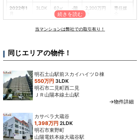
2022年1
3LDK
62㎡
-階
2,200万円
専任媒
月
台
介
2020年8
2LDK
61㎡
-階
1,900万円
専任媒
当マンションは弊社での取引有り！
月
台
介
2017年4
3LDK
60㎡
3階
1,600万円
専任媒
月
台
介
同じエリアの物件！
明石土山駅前スカイハイツＤ棟
550万円
3LDK
明石市二見町西二見
ＪＲ山陽本線土山駅
→物件詳細
カサベラ大蔵谷
1,398万円
2LDK
明石市東野町
山陽電鉄本線大蔵谷駅