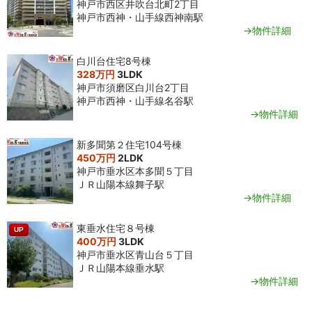
神戸市西区井吹台北町2丁目
神戸市西神・山手線西神南駅
→物件詳細
白川台住宅8号棟
328万円
3LDK
神戸市須磨区白川台2丁目
神戸市西神・山手線名谷駅
→物件詳細
新多聞第２住宅104号棟
450万円
2LDK
神戸市垂水区本多聞５丁目
ＪＲ山陽本線舞子駅
→物件詳細
東垂水住宅８号棟
UP
400万円
3LDK
神戸市垂水区青山台５丁目
ＪＲ山陽本線垂水駅
→物件詳細