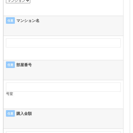
マンション名
任意
部屋番号
任意
号室
購入金額
任意