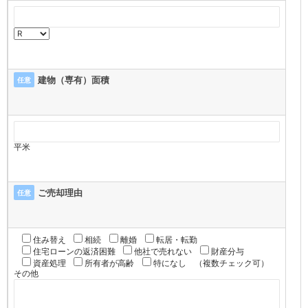
建物（専有）面積
任意
平米
ご売却理由
任意
住み替え
相続
離婚
転居・転勤
住宅ローンの返済困難
他社で売れない
財産分与
資産処理
所有者が高齢
特になし
（複数チェック可）
その他