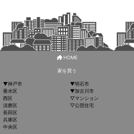
HOME
家を買う
▼神戸市
▼明石市
垂水区
▼加古川市
西区
▽マンション
須磨区
▽公団住宅
長田区
兵庫区
中央区