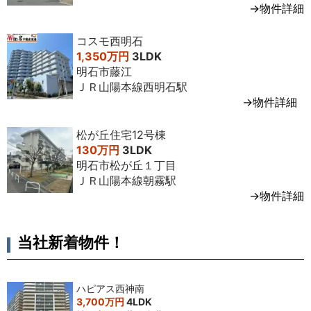
→物件詳細
コスモ西明石
1,350万円
3LDK
明石市藤江
ＪＲ山陽本線西明石駅
→物件詳細
松が丘住宅12号棟
130万円
3LDK
明石市松が丘１丁目
ＪＲ山陽本線朝霧駅
→物件詳細
当社新着物件！
ハピアス西神南
3,700万円
4LDK