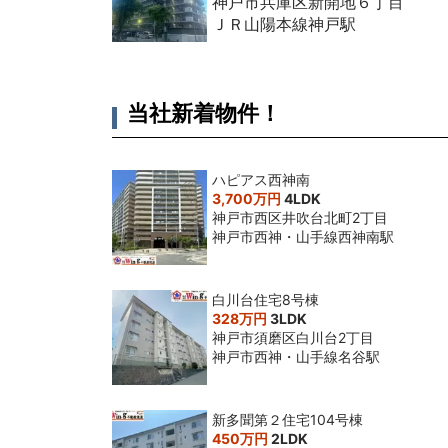
神戸市兵庫区新開地６丁目
ＪＲ山陽本線神戸駅
当社新着物件！
ハピアス西神南
3,700万円
4LDK
神戸市西区井吹台北町2丁目
神戸市西神・山手線西神南駅
白川台住宅8号棟
328万円
3LDK
神戸市須磨区白川台2丁目
神戸市西神・山手線名谷駅
新多聞第２住宅104号棟
450万円
2LDK