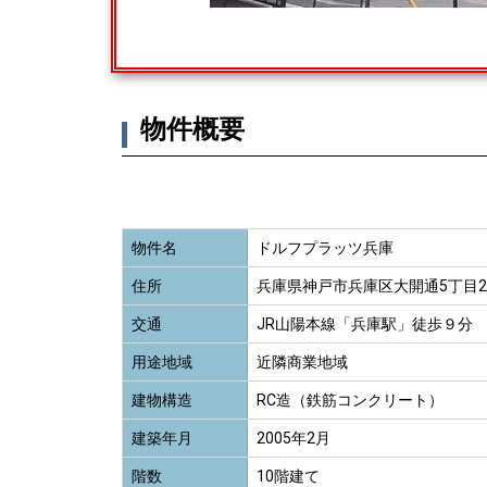
物件概要
物件名
ドルフプラッツ兵庫
住所
兵庫県神戸市兵庫区大開通5丁目2
交通
JR山陽本線「兵庫駅」徒歩９分
用途地域
近隣商業地域
建物構造
RC造（鉄筋コンクリート）
建築年月
2005年2月
階数
10階建て