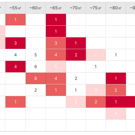
㎡
~55㎡
~60㎡
~65㎡
~70㎡
~75㎡
~80㎡
~
1
1
1
3
3
1
4
5
4
2
1
1
4
6
5
1
8
4
2
1
2
1
1
3
2
1
2
2
1
1