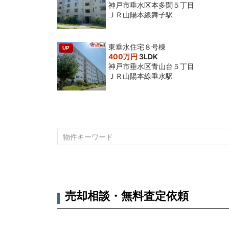
神戸市垂水区本多聞５丁目
ＪＲ山陽本線舞子駅
東垂水住宅８号棟
UP
400万円
3LDK
神戸市垂水区青山台５丁目
ＪＲ山陽本線垂水駅
売却相談・無料査定依頼