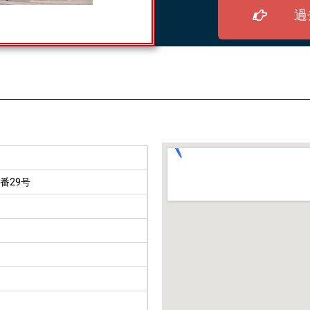
過
番29号