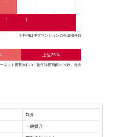
1
1
1
※枠内は中古マンションの売出物件数
%
上位25％
ーネット掲載物件の「物件詳細画面のPV数」分布
媒介
一般媒介