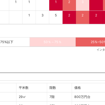
1
1
1
2
3
1
3
5
2
2
2
75%以下
50％～75％
25%~50
インタ
平米数
階数
価格
29㎡
7階
800万円台