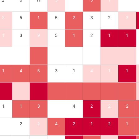
2
5
1
5
2
3
2
3
1
3
9
5
1
2
1
1
1
4
5
3
1
4
1
1
1
1
3
4
2
2
2
2
2
4
2
1
2
1