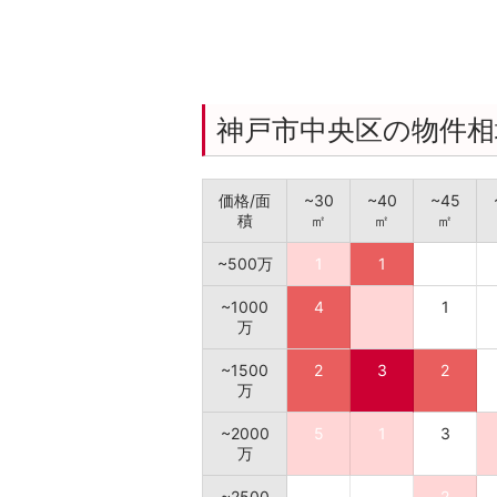
神戸市中央区の物件相
価格/面
~30
~40
~45
積
㎡
㎡
㎡
~500万
1
1
~1000
4
1
万
~1500
2
3
2
万
~2000
5
1
3
万
~2500
2