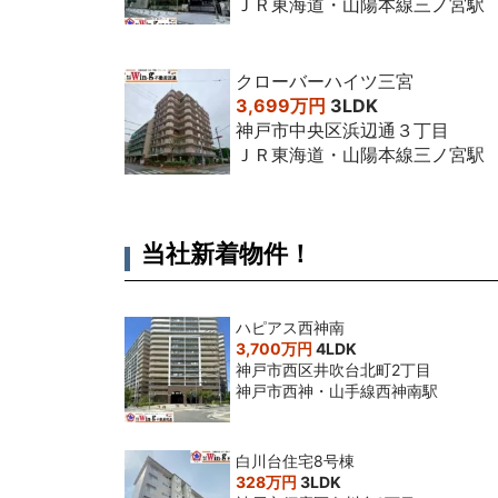
ＪＲ東海道・山陽本線三ノ宮駅
2014年9月
2LDK
2013年6月
ワンルーム
クローバーハイツ三宮
3,699万円
3LDK
2013年4月
1DK
神戸市中央区浜辺通３丁目
ＪＲ東海道・山陽本線三ノ宮駅
2013年3月
3DK
2011年11月
1DK
2010年9月
ワンルーム
当社新着物件！
ハピアス西神南
3,700万円
4LDK
神戸市西区井吹台北町2丁目
神戸市西神・山手線西神南駅
白川台住宅8号棟
328万円
3LDK