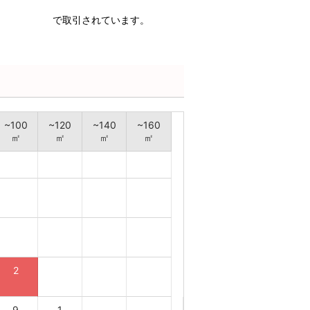
で取引されています。
~100
~120
~140
~160
㎡
㎡
㎡
㎡
2
9
1