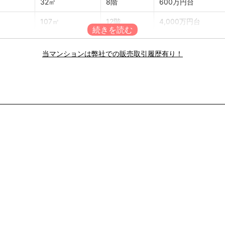
32㎡
8階
600万円台
107㎡
12階
4,000万円台
39㎡
13階
1,100万円台
当マンションは弊社での販売取引履歴有り！
51㎡
9階
1,400万円台
19㎡
5階
400万円台
44㎡
11階
1,000万円台
29㎡
1階
600万円台
54㎡
12階
1,200万円台
53㎡
11階
1,400万円台
31㎡
3階
500万円台
14㎡
3階
500万円台
31㎡
3階
400万円台