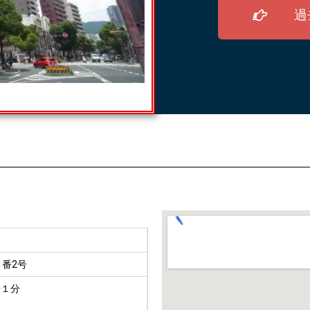
過
番2号
歩１分