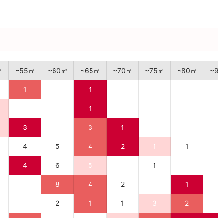
㎡
~55㎡
~60㎡
~65㎡
~70㎡
~75㎡
~80㎡
~
1
1
1
3
3
1
4
5
4
2
1
1
4
6
5
1
8
4
2
1
2
1
1
3
2