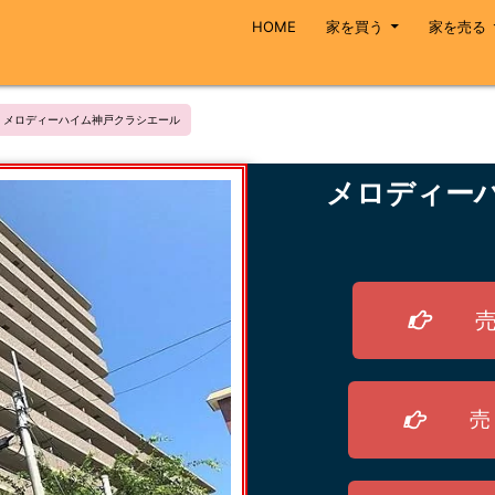
HOME
家を買う
家を売る
メロディーハイム神戸クラシエール
メロディー
売