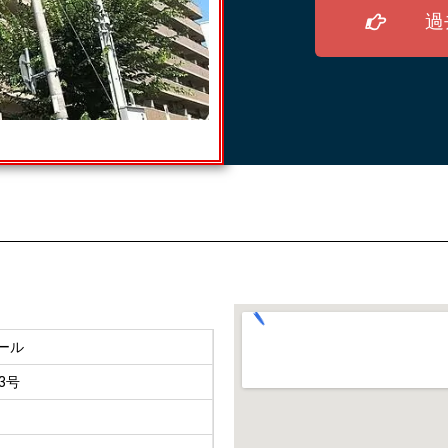
過
ール
3号