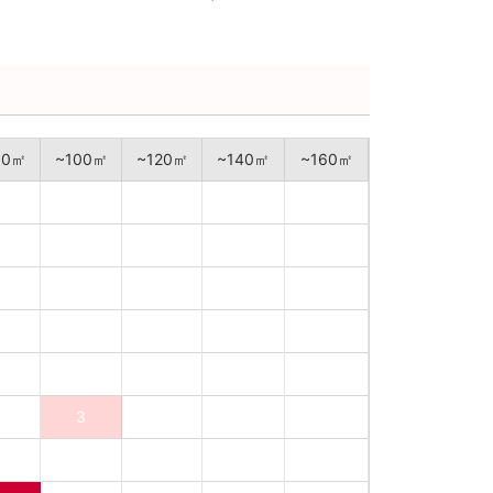
90㎡
~100㎡
~120㎡
~140㎡
~160㎡
3