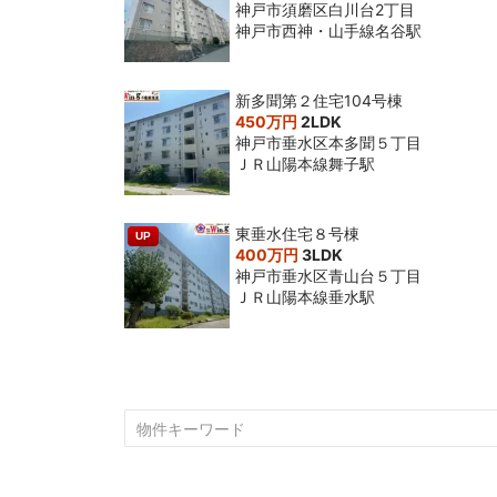
神戸市須磨区白川台2丁目
神戸市西神・山手線名谷駅
新多聞第２住宅104号棟
450万円
2LDK
神戸市垂水区本多聞５丁目
ＪＲ山陽本線舞子駅
東垂水住宅８号棟
UP
400万円
3LDK
神戸市垂水区青山台５丁目
ＪＲ山陽本線垂水駅