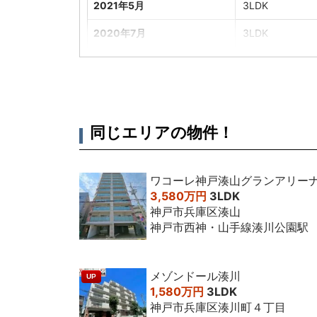
2021年5月
3LDK
2020年7月
3LDK
2019年11月
3LDK
2015年11月
3LDK
2012年3月
4LDK
同じエリアの物件！
2011年7月
3LDK
2010年1月
2LDK
ワコーレ神戸湊山グランアリー
3,580万円
3LDK
神戸市兵庫区湊山
神戸市西神・山手線湊川公園駅
メゾンドール湊川
UP
1,580万円
3LDK
神戸市兵庫区湊川町４丁目