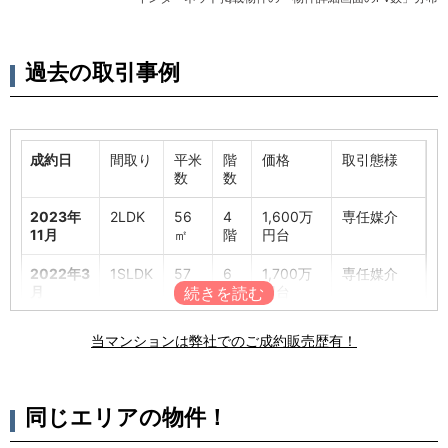
過去の取引事例
成約日
間取り
平米
階
価格
取引態様
数
数
2023年
2LDK
56
4
1,600万
専任媒介
11月
㎡
階
円台
2022年3
1SLDK
57
6
1,700万
専任媒介
月
㎡
階
円台
2018年4
1SLDK
57
6
1,700万
不動産業者
当マンションは弊社でのご成約販売歴有！
月
㎡
階
円台
売主
2014年1
3LDK
72
-
2,400万
専任媒介
月
㎡
階
円台
同じエリアの物件！
2013年2
3LDK
72
2
2,200万
専任媒介