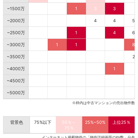
~1500万
1
3
3
~2000万
4
4
5
~2500万
1
4
6
~3000万
1
1
8
~3500万
2
~4000万
1
~4500万
~5000万
※枠内は中古マンションの売出物件数
背景色
75%以下
50％～
25%~50%
上位25％
75％
インターネット掲載物件の「物件詳細画面のPV数」分布