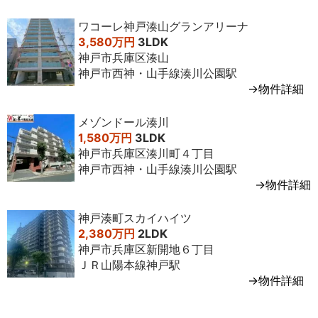
月
㎡
階
円台
ワコーレ神戸湊山グランアリーナ
2011年2
3LDK
73
14
2,700万
一般媒介
3,580万円
3LDK
月
㎡
階
円台
神戸市兵庫区湊山
神戸市西神・山手線湊川公園駅
2010年2
3LDK
73
14
2,800万
一般媒介
→物件詳細
月
㎡
階
円台
メゾンドール湊川
1,580万円
3LDK
神戸市兵庫区湊川町４丁目
神戸市西神・山手線湊川公園駅
→物件詳細
神戸湊町スカイハイツ
2,380万円
2LDK
神戸市兵庫区新開地６丁目
ＪＲ山陽本線神戸駅
→物件詳細