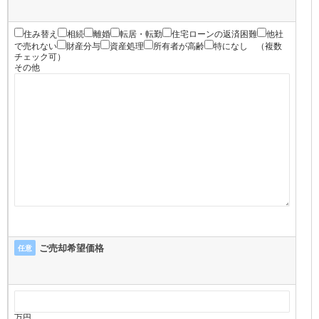
住み替え
相続
離婚
転居・転勤
住宅ローンの返済困難
他社
で売れない
財産分与
資産処理
所有者が高齢
特になし
（複数
チェック可）
その他
ご売却希望価格
任意
万円