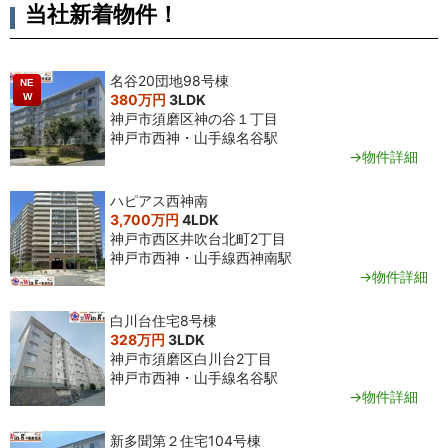
当社新着物件！
名谷20団地98号棟
NE
W
380万円
3LDK
神戸市須磨区神の谷１丁目
神戸市西神・山手線名谷駅
→物件詳細
ハピアス西神南
3,700万円
4LDK
神戸市西区井吹台北町2丁目
神戸市西神・山手線西神南駅
→物件詳細
白川台住宅8号棟
328万円
3LDK
神戸市須磨区白川台2丁目
神戸市西神・山手線名谷駅
→物件詳細
新多聞第２住宅104号棟