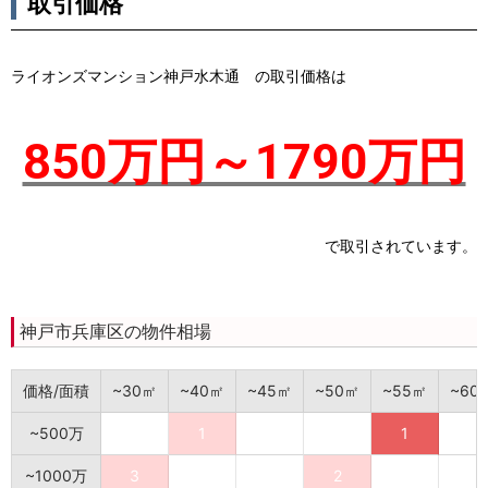
取引価格
ライオンズマンション神戸水木通 の取引価格は
850万円～1790万円
で取引されています。
神戸市兵庫区の物件相場
価格/面積
~30㎡
~40㎡
~45㎡
~50㎡
~55㎡
~60
~500万
1
1
~1000万
3
2