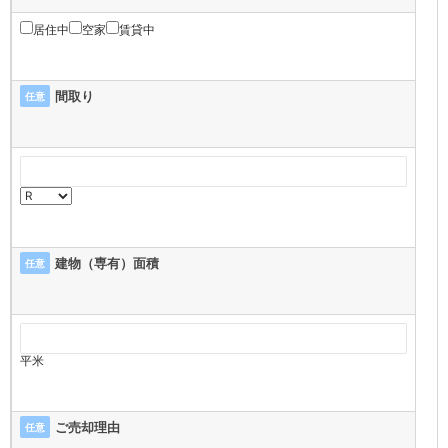
居住中
空家
賃貸中
間取り
任意
建物（専有）面積
任意
平米
ご売却理由
任意