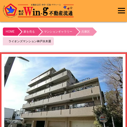
メインメ
ニュー
HOME
家を売る
マンションギャラリー
兵庫区
最終更新日:2024/02/29
ライオンズマンション神戸水木通