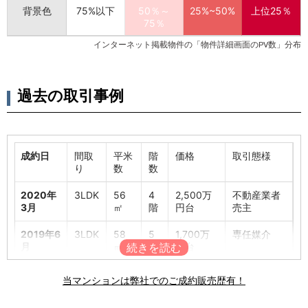
背景色
75%以下
50％～
25%~50%
上位25％
75％
インターネット掲載物件の「物件詳細画面のPV数」分布
過去の取引事例
成約日
間取
平米
階
価格
取引態様
り
数
数
2020年
3LDK
56
4
2,500万
不動産業者
3月
㎡
階
円台
売主
2019年6
3LDK
58
5
1,700万
専任媒介
月
㎡
階
円台
2017年9
2LDK
62
11
2,000万
専任媒介
当マンションは弊社でのご成約販売歴有！
月
㎡
階
円台