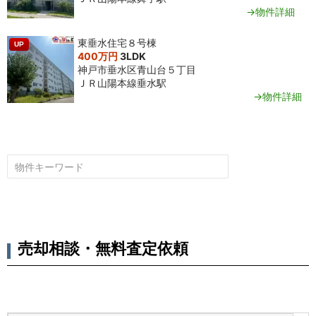
→物件詳細
東垂水住宅８号棟
UP
400万円
3LDK
神戸市垂水区青山台５丁目
ＪＲ山陽本線垂水駅
→物件詳細
売却相談・無料査定依頼