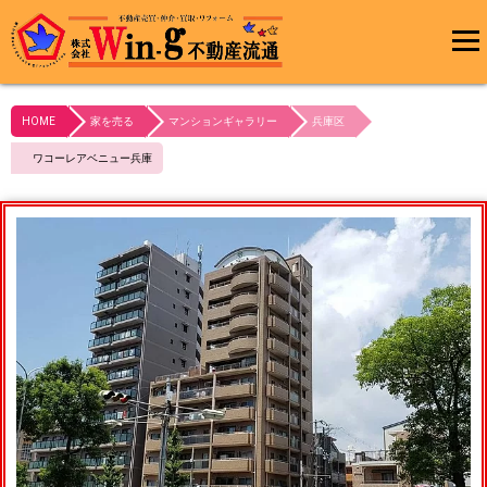
メインメ
ニュー
HOME
家を売る
マンションギャラリー
兵庫区
最終更新日:2024/02/29
ワコーレアベニュー兵庫