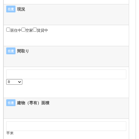
現況
任意
居住中
空家
賃貸中
間取り
任意
建物（専有）面積
任意
平米