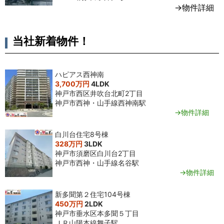
→物件詳細
当社新着物件！
ハピアス西神南
3,700万円
4LDK
神戸市西区井吹台北町2丁目
神戸市西神・山手線西神南駅
→物件詳細
白川台住宅8号棟
328万円
3LDK
神戸市須磨区白川台2丁目
神戸市西神・山手線名谷駅
→物件詳細
新多聞第２住宅104号棟
450万円
2LDK
神戸市垂水区本多聞５丁目
ＪＲ山陽本線舞子駅