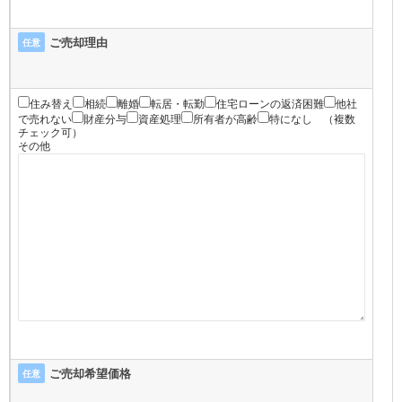
ご売却理由
任意
住み替え
相続
離婚
転居・転勤
住宅ローンの返済困難
他社
で売れない
財産分与
資産処理
所有者が高齢
特になし
（複数
チェック可）
その他
ご売却希望価格
任意