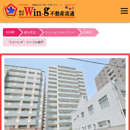
メインメ
ニュー
HOME
家を売る
マンションギャラリー
兵庫区
最終更新日:2024/02/29
ワコーレザ・リーブル神戸