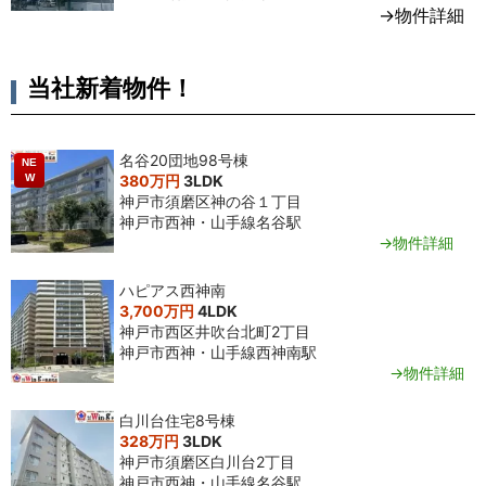
→物件詳細
当社新着物件！
名谷20団地98号棟
NE
W
380万円
3LDK
神戸市須磨区神の谷１丁目
神戸市西神・山手線名谷駅
→物件詳細
ハピアス西神南
3,700万円
4LDK
神戸市西区井吹台北町2丁目
神戸市西神・山手線西神南駅
→物件詳細
白川台住宅8号棟
328万円
3LDK
神戸市須磨区白川台2丁目
神戸市西神・山手線名谷駅