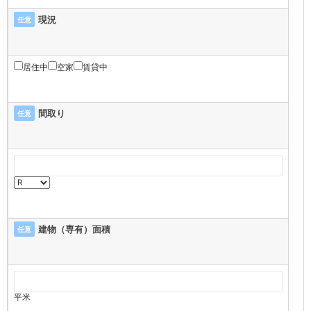
現況
任意
居住中
空家
賃貸中
間取り
任意
建物（専有）面積
任意
平米