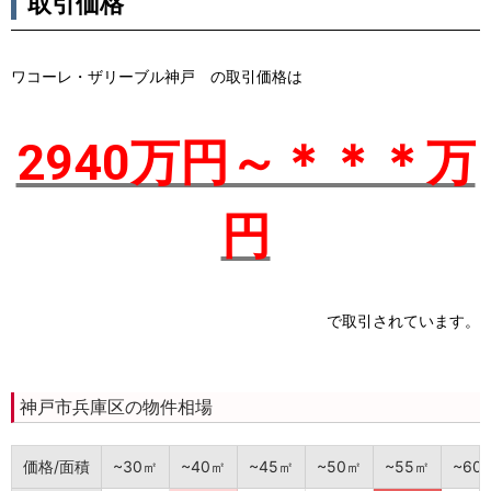
取引価格
ワコーレ・ザリーブル神戸 の取引価格は
2940万円～＊＊＊万
円
で取引されています。
神戸市兵庫区の物件相場
価格/面積
~30㎡
~40㎡
~45㎡
~50㎡
~55㎡
~60