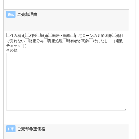
ご売却理由
任意
住み替え
相続
離婚
転居・転勤
住宅ローンの返済困難
他社
で売れない
財産分与
資産処理
所有者が高齢
特になし
（複数
チェック可）
その他
ご売却希望価格
任意