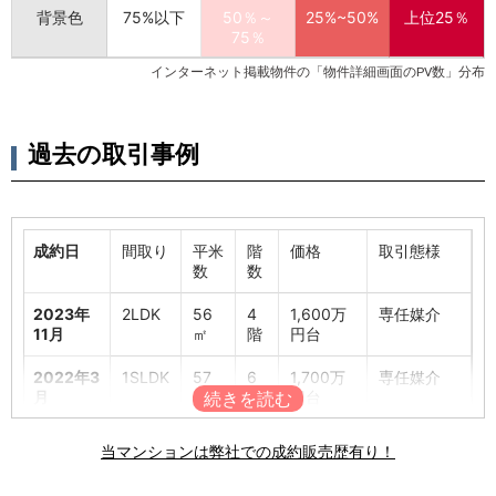
背景色
75%以下
50％～
25%~50%
上位25％
75％
インターネット掲載物件の「物件詳細画面のPV数」分布
過去の取引事例
成約日
間取り
平米
階
価格
取引態様
数
数
2023年
2LDK
56
4
1,600万
専任媒介
11月
㎡
階
円台
2022年3
1SLDK
57
6
1,700万
専任媒介
月
㎡
階
円台
2018年4
1SLDK
57
6
1,700万
不動産業者
当マンションは弊社での成約販売歴有り！
月
㎡
階
円台
売主