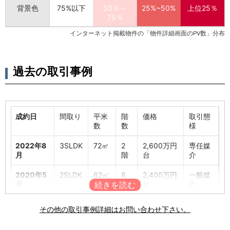
背景色
75%以下
50％～
25%~50%
上位25％
75％
インターネット掲載物件の「物件詳細画面のPV数」分布
過去の取引事例
成約日
間取り
平米
階
価格
取引態
数
数
様
2022年8
3SLDK
72㎡
2
2,600万円
専任媒
月
階
台
介
2020年5
2SLDK
62㎡
8
2,400万円
一般媒
月
階
台
介
2015年2
3LDK
60㎡
8
1,800万円
専任媒
その他の取引事例詳細はお問い合わせ下さい。
月
階
台
介