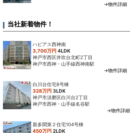
→物件詳細
当社新着物件！
ハピアス西神南
3,700万円
4LDK
神戸市西区井吹台北町2丁目
神戸市西神・山手線西神南駅
→物件詳細
白川台住宅8号棟
328万円
3LDK
神戸市須磨区白川台2丁目
神戸市西神・山手線名谷駅
→物件詳細
新多聞第２住宅104号棟
450万円
2LDK