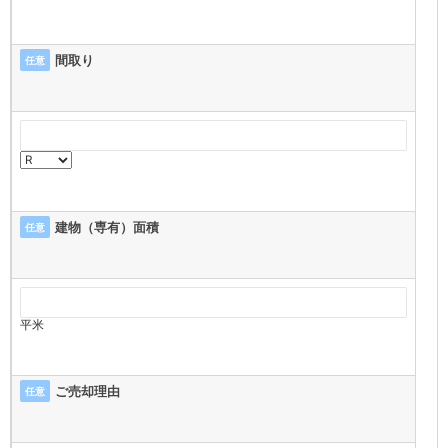
間取り
任意
建物（専有）面積
任意
平米
ご売却理由
任意