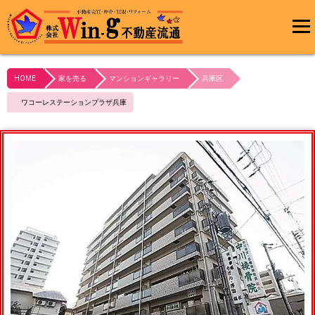
メインメ
ニュー
HOME
家を売る
マンションギャラリー
兵庫区
最終更新日:2023/11/07
ワコーレステーションプラザ兵庫