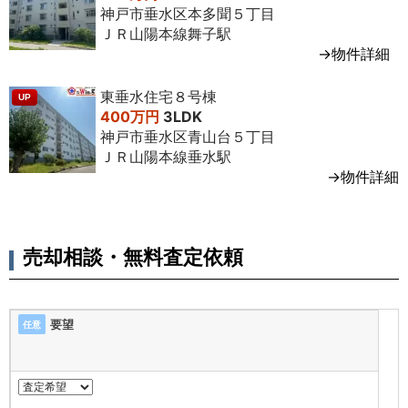
神戸市垂水区本多聞５丁目
ＪＲ山陽本線舞子駅
→物件詳細
東垂水住宅８号棟
UP
400万円
3LDK
神戸市垂水区青山台５丁目
ＪＲ山陽本線垂水駅
→物件詳細
売却相談・無料査定依頼
要望
任意