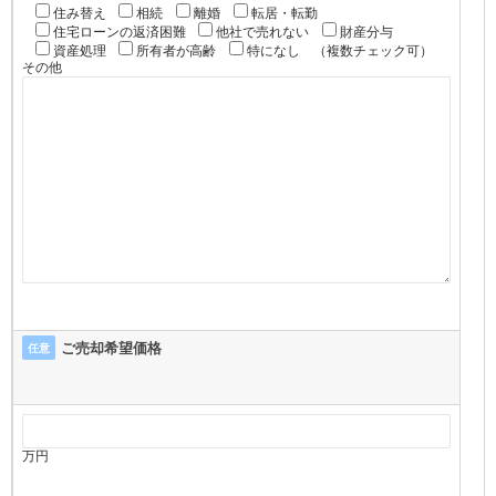
住み替え
相続
離婚
転居・転勤
住宅ローンの返済困難
他社で売れない
財産分与
資産処理
所有者が高齢
特になし
（複数チェック可）
その他
ご売却希望価格
任意
万円