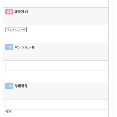
建物種別
必須
マンション名
任意
部屋番号
任意
号室