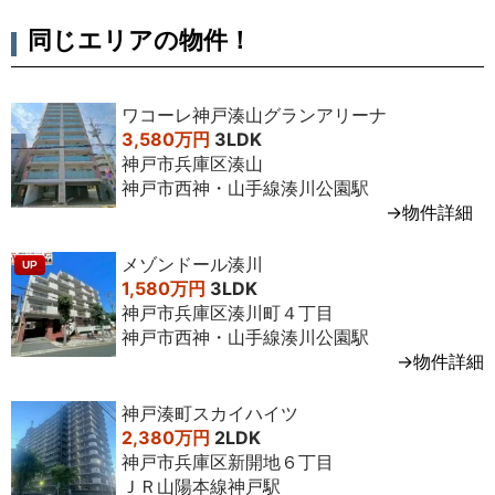
2010年11
3SLDK
72㎡
7
2,200万円
専任媒
月
階
台
介
同じエリアの物件！
ワコーレ神戸湊山グランアリーナ
3,580万円
3LDK
神戸市兵庫区湊山
神戸市西神・山手線湊川公園駅
→物件詳細
メゾンドール湊川
UP
1,580万円
3LDK
神戸市兵庫区湊川町４丁目
神戸市西神・山手線湊川公園駅
→物件詳細
神戸湊町スカイハイツ
2,380万円
2LDK
神戸市兵庫区新開地６丁目
ＪＲ山陽本線神戸駅