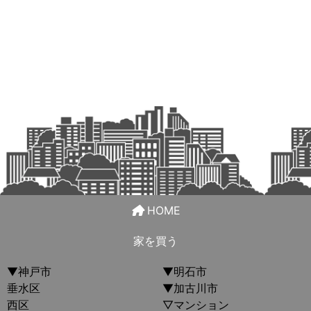
HOME
家を買う
▼神戸市
▼明石市
垂水区
▼加古川市
西区
▽マンション