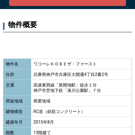
物件概要
物件名
ワコーレＫＯＢＥザ・ファースト
住所
兵庫県神戸市兵庫区大開通4丁目2番2号
交通
高速東西線「新開地駅」徒歩１分
神戸市営地下鉄「湊川公園駅」７分
用途地域
商業地域
建物構造
RC造（鉄筋コンクリート）
建築年月
2015年8月
階数
13階建て