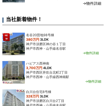
→物件詳細
当社新着物件！
名谷20団地98号棟
NE
W
380万円
3LDK
神戸市須磨区神の谷１丁目
神戸市西神・山手線名谷駅
→物件詳細
ハピアス西神南
3,700万円
4LDK
神戸市西区井吹台北町2丁目
神戸市西神・山手線西神南駅
→物件詳細
白川台住宅8号棟
328万円
3LDK
神戸市須磨区白川台2丁目
神戸市西神・山手線名谷駅