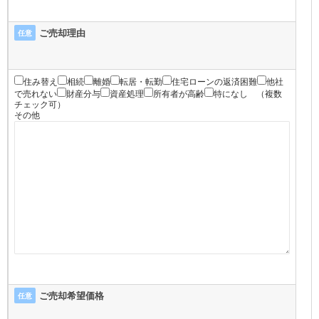
ご売却理由
任意
住み替え
相続
離婚
転居・転勤
住宅ローンの返済困難
他社
で売れない
財産分与
資産処理
所有者が高齢
特になし
（複数
チェック可）
その他
ご売却希望価格
任意