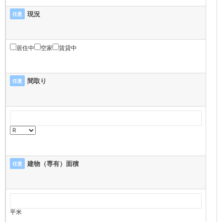
現況
任意
居住中
空家
賃貸中
間取り
任意
建物（専有）面積
任意
平米