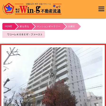
メインメ
ニュー
HOME
家を売る
マンションギャラリー
兵庫区
最終更新日:2024/03/05
ワコーレＫＯＢＥザ・ファースト