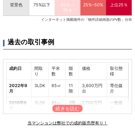
背景色
75%以下
50％～
25%~50%
上位25％
75％
インターネット掲載物件の「物件詳細画面のPV数」分布
過去の取引事例
成約日
間取
平米
階
価格
取引態
り
数
数
様
2022年9
3LDK
65㎡
11
3,600万円
専任媒
月
階
台
介
2016年6
3LDK
65㎡
3階
2,700万円
一般媒
月
台
介
当マンションは弊社での成約販売歴有り！