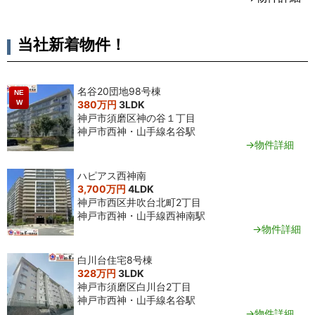
12月
階
円台
当社新着物件！
名谷20団地98号棟
NE
W
380万円
3LDK
神戸市須磨区神の谷１丁目
神戸市西神・山手線名谷駅
→物件詳細
ハピアス西神南
3,700万円
4LDK
神戸市西区井吹台北町2丁目
神戸市西神・山手線西神南駅
→物件詳細
白川台住宅8号棟
328万円
3LDK
神戸市須磨区白川台2丁目
神戸市西神・山手線名谷駅
→物件詳細