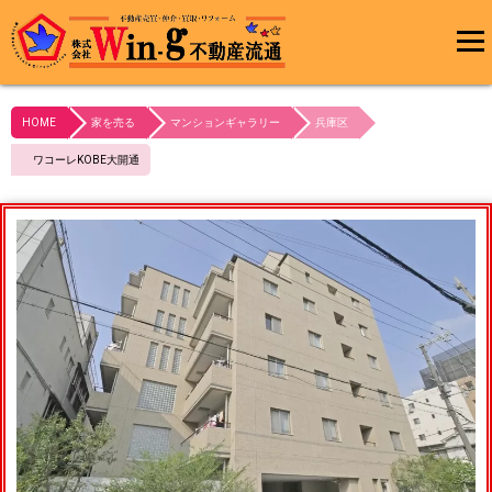
メインメ
ニュー
HOME
家を売る
マンションギャラリー
兵庫区
最終更新日:2024/03/05
ワコーレKOBE大開通