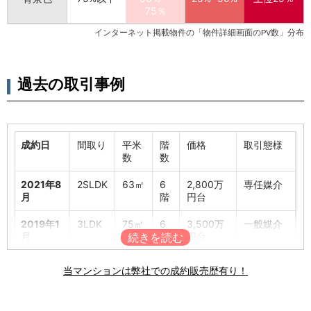
75％
インターネット掲載物件の「物件詳細画面のPV数」分布
過去の取引事例
成約日
間取り
平米
階
価格
取引態様
数
数
2021年8
2SLDK
63㎡
6
2,800万
専任媒介
月
階
円台
2019年1
3LDK
75㎡
6
3,500万
一般媒介
月
階
円台
2019年1
3LDK
75㎡
6
3,500万
一般媒介
当マンションは弊社での成約販売歴有り！
月
階
円台
2018年8
3LDK
72㎡
1
2,800万
専属専任