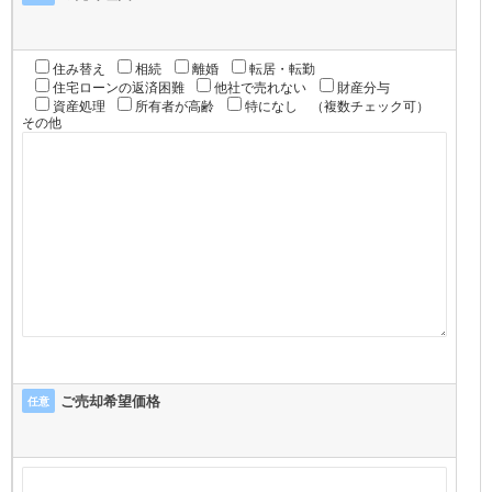
住み替え
相続
離婚
転居・転勤
住宅ローンの返済困難
他社で売れない
財産分与
資産処理
所有者が高齢
特になし
（複数チェック可）
その他
ご売却希望価格
任意