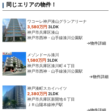
月
階
円台
媒介
同じエリアの物件！
2018年5
3LDK
71㎡
3
3,300万
専任媒介
月
階
円台
ワコーレ神戸湊山グランアリーナ
2018年3
3LDK
65㎡
5
2,900万
代理
3,580万円
3LDK
月
階
円台
神戸市兵庫区湊山
神戸市西神・山手線湊川公園駅
2018年2
3LDK
65㎡
6
2,700万
専属専任
→物件詳細
月
階
円台
媒介
2018年1
2SLDK
58㎡
8
2,300万
専任媒介
メゾンドール湊川
月
階
円台
1,580万円
3LDK
神戸市兵庫区湊川町４丁目
2017年1
3LDK
7100
1
2,400万
専任媒介
神戸市西神・山手線湊川公園駅
月
㎡
階
円台
→物件詳細
2017年6
2SLDK
63㎡
1
2,100万
専属専任
月
階
円台
媒介
神戸湊町スカイハイツ
2,380万円
2LDK
2016年5
3LDK
71㎡
4
3,100万
専任媒介
神戸市兵庫区新開地６丁目
月
階
円台
ＪＲ山陽本線神戸駅
→物件詳細
2014年
3LDK
71㎡
3
2,600万
専任媒介