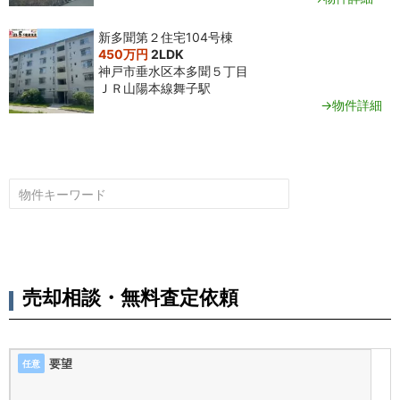
新多聞第２住宅104号棟
450万円
2LDK
神戸市垂水区本多聞５丁目
ＪＲ山陽本線舞子駅
→物件詳細
売却相談・無料査定依頼
要望
任意