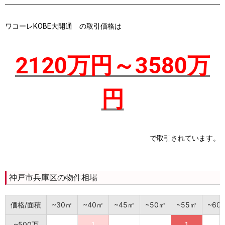
ワコーレKOBE大開通 の取引価格は
2120万円～3580万
円
で取引されています。
神戸市兵庫区の物件相場
価格/面積
~30㎡
~40㎡
~45㎡
~50㎡
~55㎡
~60
~500万
1
1