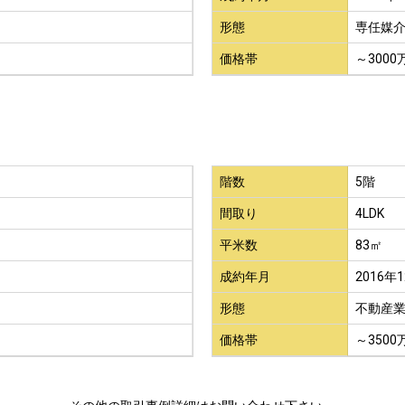
形態
専任媒
価格帯
～3000
階数
5階
間取り
4LDK
平米数
83㎡
成約年月
2016年
形態
不動産
価格帯
～3500