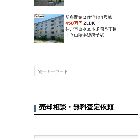
新多聞第２住宅104号棟
450万円
2LDK
神戸市垂水区本多聞５丁目
ＪＲ山陽本線舞子駅
売却相談・無料査定依頼