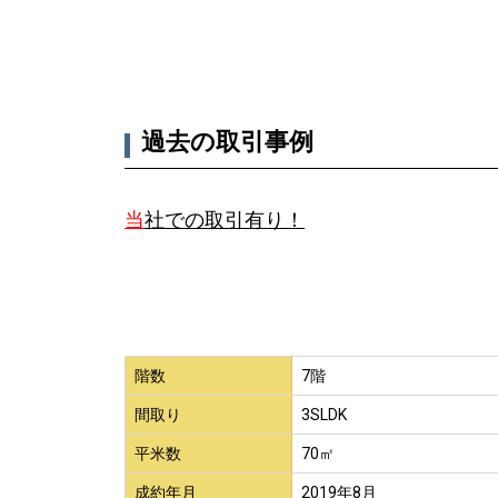
過去の取引事例
当
社での取引有り！
階数
7階
間取り
3SLDK
平米数
70㎡
成約年月
2019年8月