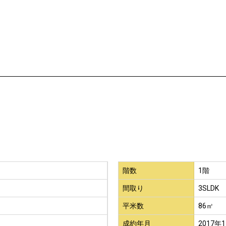
階数
1階
間取り
3SLDK
平米数
86㎡
成約年月
2017年