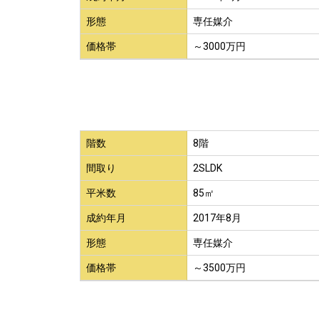
形態
専任媒介
価格帯
～3000万円
階数
8階
間取り
2SLDK
平米数
85㎡
成約年月
2017年8月
形態
専任媒介
価格帯
～3500万円