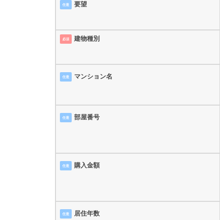
要望
任意
建物種別
必須
マンション名
任意
部屋番号
任意
購入金額
任意
居住年数
任意