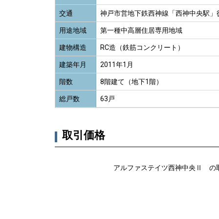
交通
神戸市営地下鉄西神線「西神中央駅」
用途地域
第一種中高層住居専用地域
建物構造
RC造（鉄筋コンクリート）
建築年月
2011年1月
階数
8階建て（地下1階）
総戸数
63戸
取引価格
アルファステイツ西神中央Ⅱ の