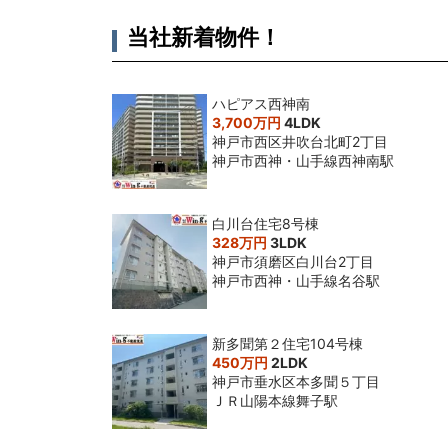
当社新着物件！
ハピアス西神南
3,700万円
4LDK
神戸市西区井吹台北町2丁目
神戸市西神・山手線西神南駅
白川台住宅8号棟
328万円
3LDK
神戸市須磨区白川台2丁目
神戸市西神・山手線名谷駅
新多聞第２住宅104号棟
450万円
2LDK
神戸市垂水区本多聞５丁目
ＪＲ山陽本線舞子駅