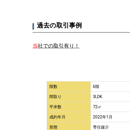
過去の取引事例
当
社での取引有り！
階数
6階
間取り
3LDK
平米数
72㎡
成約年月
2022年1月
形態
専任媒介