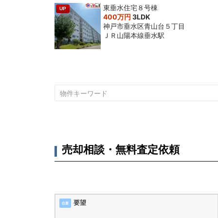
東垂水住宅８号棟
UP
400万円
3LDK
神戸市垂水区青山台５丁目
ＪＲ山陽本線垂水駅
売却相談・無料査定依頼
要望
任意