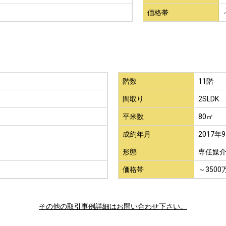
価格帯
階数
11階
間取り
2SLDK
平米数
80㎡
成約年月
2017年
形態
専任媒
価格帯
～3500
その他の取引事例詳細はお問い合わせ下さい。