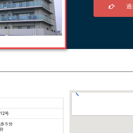
過
12号
徒歩５分
分