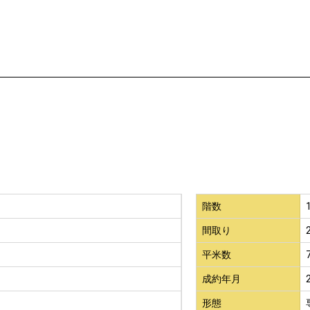
階数
間取り
平米数
成約年月
形態