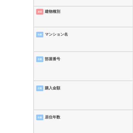
建物種別
必須
マンション名
任意
部屋番号
任意
購入金額
任意
居住年数
任意