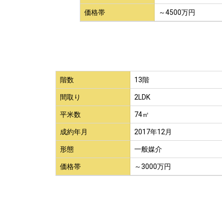
価格帯
～4500万円
階数
13階
間取り
2LDK
平米数
74㎡
成約年月
2017年12月
形態
一般媒介
価格帯
～3000万円