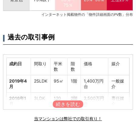
75％
インターネット掲載物件の「物件詳細画面のPV数」分布
過去の取引事例
成約日
間取り
平米
階
価格
媒介
数
数
2019年4
2SLDK
95㎡
1階
1,400万円
一般媒
月
台
介
2016年1
3LDK
120
2階
2,500万円
専任媒
月
㎡
台
介
2015年1
3LDK
141
4
2,500万円
一般媒
当マンションは弊社での取引有り！
月
㎡
階
台
介
2012年5
3LDK
160
4
2,500万円
専任媒