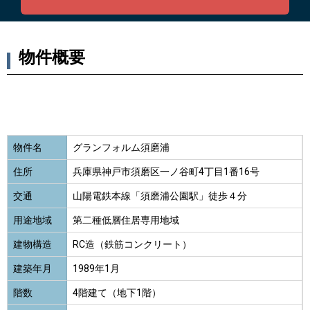
物件概要
物件名
グランフォルム須磨浦
住所
兵庫県神戸市須磨区一ノ谷町4丁目1番16号
交通
山陽電鉄本線「須磨浦公園駅」徒歩４分
用途地域
第二種低層住居専用地域
建物構造
RC造（鉄筋コンクリート）
建築年月
1989年1月
階数
4階建て（地下1階）