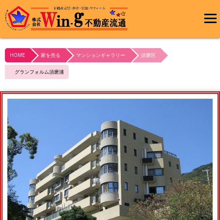
メインメ
ニュー
HOME
家を売る
マンションギャラリー
須磨区
最終更新日:2023/11/04
グランフォルム須磨浦