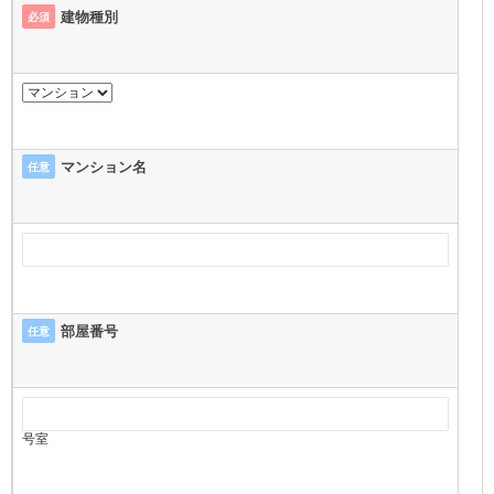
建物種別
必須
マンション名
任意
部屋番号
任意
号室