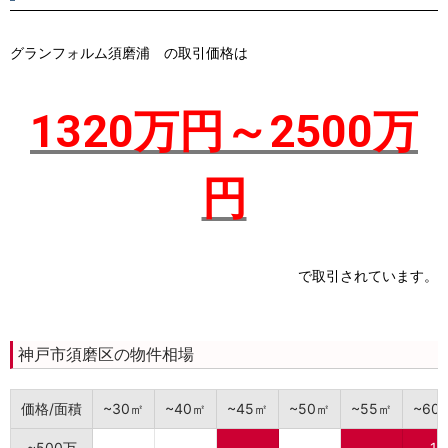
グランフォルム須磨浦
の取引価格は
1320万円～2500万
円
で取引されています。
神戸市須磨区の物件相場
価格/面積
~30㎡
~40㎡
~45㎡
~50㎡
~55㎡
~60
~500万
1