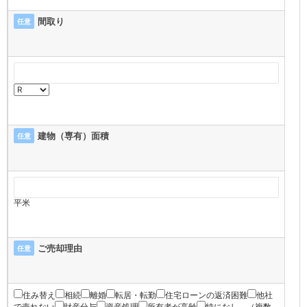
間取り
任意
建物（専有）面積
任意
平米
ご売却理由
任意
住み替え
相続
離婚
転居・転勤
住宅ローンの返済困難
他社
で売れない
財産分与
資産処理
所有者が高齢
特になし
（複数