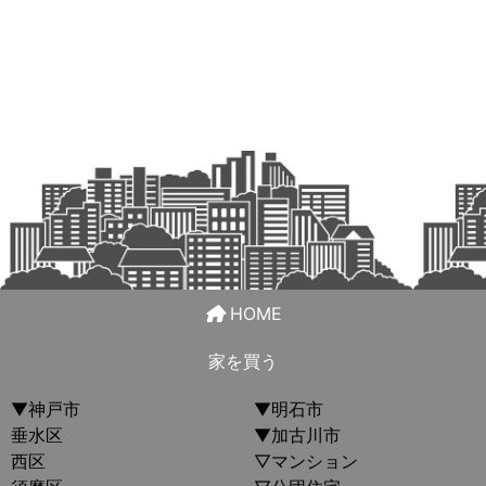
HOME
家を買う
▼神戸市
▼明石市
垂水区
▼加古川市
西区
▽マンション