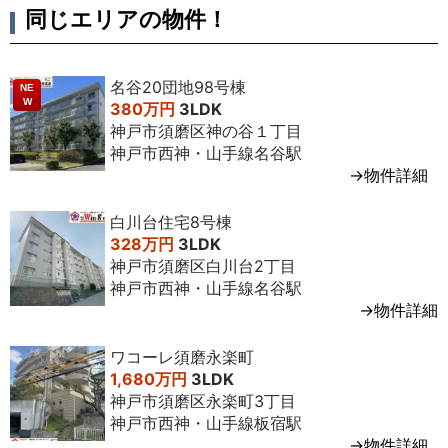
月
㎡
階
台
介
同じエリアの物件！
名谷20団地98号棟
NE
W
380万円
3LDK
神戸市須磨区神の谷１丁目
神戸市西神・山手線名谷駅
→物件詳細
白川台住宅8号棟
328万円
3LDK
神戸市須磨区白川台2丁目
神戸市西神・山手線名谷駅
→物件詳細
ワコーレ須磨永楽町
1,680万円
3LDK
神戸市須磨区永楽町3丁目
神戸市西神・山手線板宿駅
→物件詳細