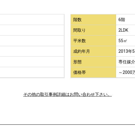
階数
6階
間取り
2LDK
平米数
55㎡
成約年月
2013年
形態
専任媒
価格帯
～2000
その他の取引事例詳細はお問い合わせ下さい。