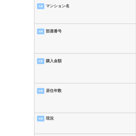
マンション名
任意
部屋番号
任意
購入金額
任意
居住年数
任意
現況
任意