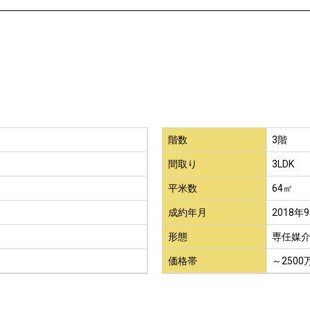
階数
3階
間取り
3LDK
平米数
64㎡
成約年月
2018年
形態
専任媒
価格帯
～2500