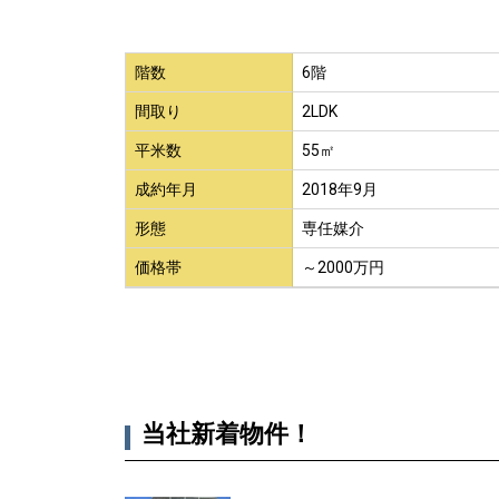
階数
6階
間取り
2LDK
平米数
55㎡
成約年月
2018年9月
形態
専任媒介
価格帯
～2000万円
当社新着物件！