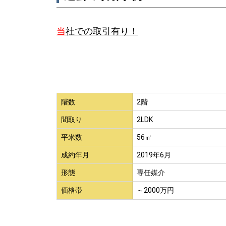
当
社での取引有り！
階数
2階
間取り
2LDK
平米数
56㎡
成約年月
2019年6月
形態
専任媒介
価格帯
～2000万円