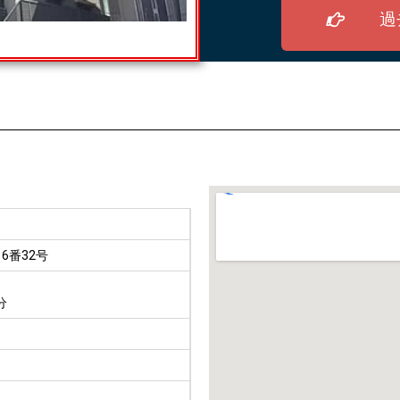
過
6番32号
分