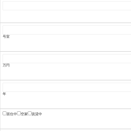
号室
万円
年
居住中
空家
賃貸中