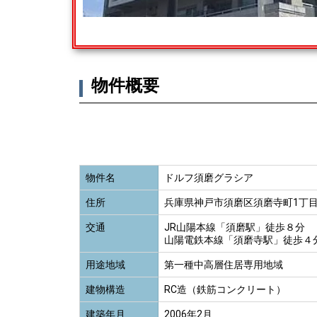
物件概要
物件名
ドルフ須磨グラシア
住所
兵庫県神戸市須磨区須磨寺町1丁目
交通
JR山陽本線「須磨駅」徒歩８分
山陽電鉄本線「須磨寺駅」徒歩４
用途地域
第一種中高層住居専用地域
建物構造
RC造（鉄筋コンクリート）
建築年月
2006年2月