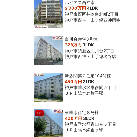
ハピアス西神南
3,700万円
4LDK
神戸市西区井吹台北町2丁目
神戸市西神・山手線西神南駅
白川台住宅8号棟
328万円
3LDK
神戸市須磨区白川台2丁目
神戸市西神・山手線名谷駅
新多聞第２住宅104号棟
450万円
2LDK
神戸市垂水区本多聞５丁目
ＪＲ山陽本線舞子駅
東垂水住宅８号棟
UP
400万円
3LDK
神戸市垂水区青山台５丁目
ＪＲ山陽本線垂水駅