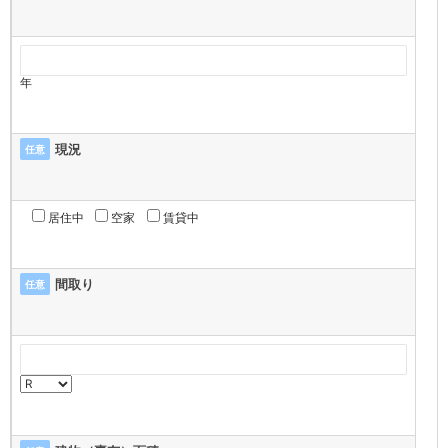
年
現況
任意
居住中
空家
賃貸中
間取り
任意