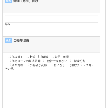
建物（専有）面積
任意
平米
ご売却理由
任意
住み替え
相続
離婚
転居・転勤
住宅ローンの返済困難
他社で売れない
財産分与
資産処理
所有者が高齢
特になし
（複数チェック可）
その他