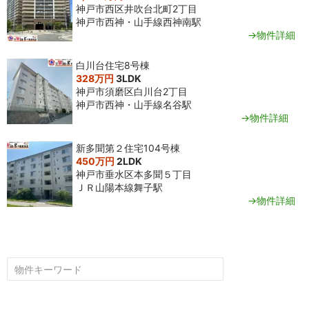
神戸市西区井吹台北町2丁目
神戸市西神・山手線西神南駅
→物件詳細
白川台住宅8号棟
328万円
3LDK
神戸市須磨区白川台2丁目
神戸市西神・山手線名谷駅
→物件詳細
新多聞第２住宅104号棟
450万円
2LDK
神戸市垂水区本多聞５丁目
ＪＲ山陽本線舞子駅
→物件詳細