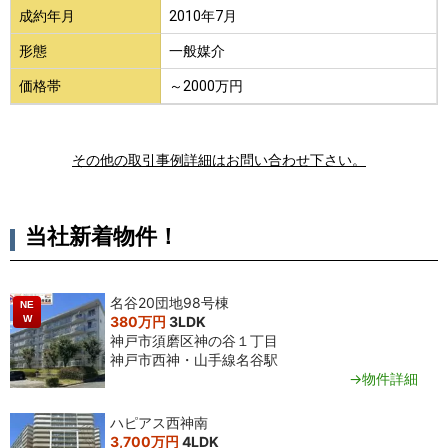
成約年月
2010年7月
形態
一般媒介
価格帯
～2000万円
その他の取引事例詳細はお問い合わせ下さい。
当社新着物件！
名谷20団地98号棟
NE
W
380万円
3LDK
神戸市須磨区神の谷１丁目
神戸市西神・山手線名谷駅
→物件詳細
ハピアス西神南
3,700万円
4LDK