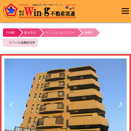
メインメ
ニュー
HOME
家を売る
マンションギャラリー
須磨区
最終更新日:2023/10/21
リベール須磨妙法寺