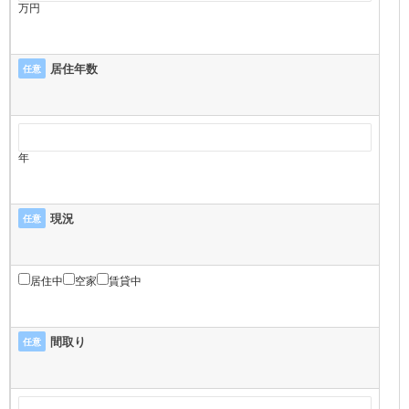
万円
居住年数
任意
年
現況
任意
居住中
空家
賃貸中
間取り
任意