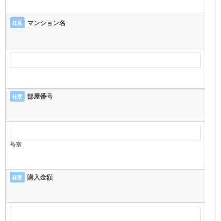
マンション名
任意
部屋番号
任意
号室
購入金額
任意