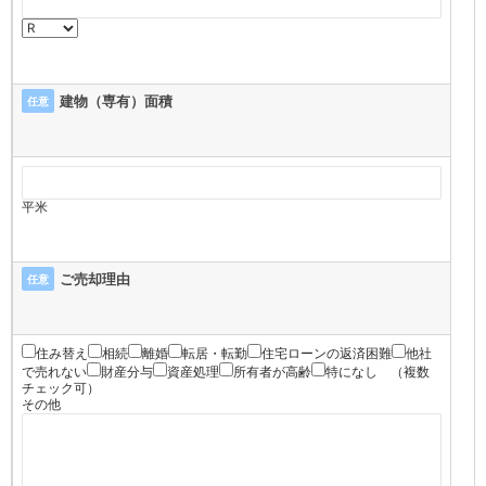
建物（専有）面積
任意
平米
ご売却理由
任意
住み替え
相続
離婚
転居・転勤
住宅ローンの返済困難
他社
で売れない
財産分与
資産処理
所有者が高齢
特になし
（複数
チェック可）
その他