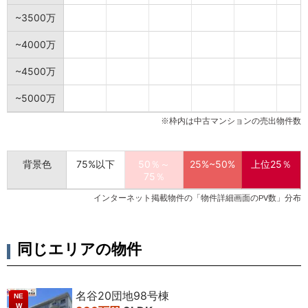
2018年5
3LDK
71
5
900万円
専属専任媒
~3500万
月
㎡
階
台
介
~4000万
2018年3
3LDK
80
9
900万円
一般媒介
月
㎡
階
台
~4500万
2017年11
3LDK
71
5
300万円
専属専任媒
月
㎡
階
台
介
~5000万
※枠内は中古マンションの売出物件数
2017年9
3LDK
71
4
600万円
専属専任媒
月
㎡
階
台
介
2016年11
3LDK
71
11
700万円
専任媒介
背景色
75%以下
50％～
25%~50%
上位25％
月
㎡
階
台
75％
インターネット掲載物件の「物件詳細画面のPV数」分布
2015年8
3LDK
65
2
300万円
専属専任媒
月
㎡
階
台
介
同じエリアの物件
名谷20団地98号棟
NE
W