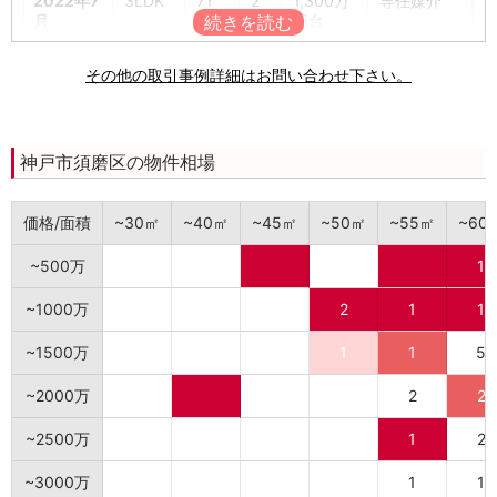
2022年7
3LDK
71
2
1,300万
専任媒介
月
㎡
階
円台
2022年3
3LDK
71
7
600万円
専任媒介
その他の取引事例詳細はお問い合わせ下さい。
月
㎡
階
台
2022年2
3LDK
71
2
600万円
専任媒介
月
㎡
階
台
神戸市須磨区の物件相場
2021年9
3LDK
80
7
600万円
専属専任媒
月
㎡
階
台
介
価格/面積
~30㎡
~40㎡
~45㎡
~50㎡
~55㎡
~60
2021年8
3LDK
71
8
1,000万
不動産業者
~500万
1
月
㎡
階
円台
売主
~1000万
2
1
1
2021年8
2SLDK
71
2
1,400万
不動産業者
月
㎡
階
円台
売主
~1500万
1
1
5
2021年6
3LDK
71
8
500万円
専任媒介
~2000万
2
2
月
㎡
階
台
~2500万
1
2
2020年
3LDK
71
8
600万円
専任媒介
12月
㎡
階
台
~3000万
1
1