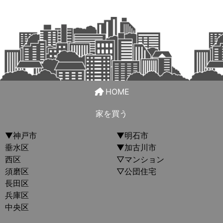
HOME
家を買う
▼神戸市
▼明石市
垂水区
▼加古川市
西区
▽マンション
須磨区
▽公団住宅
長田区
兵庫区
中央区