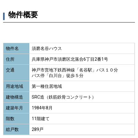
物件概要
物件名
須磨名谷ハウス
住所
兵庫県神戸市須磨区北落合6丁目2番1号
交通
神戸市営地下鉄西神線「名谷駅」バス１０分
バス停「白川台」徒歩５分
用途地域
第一種住居地域
建物構造
SRC造（鉄筋鉄骨コンクリート）
建築年月
1984年8月
階数
11階建て
総戸数
289戸