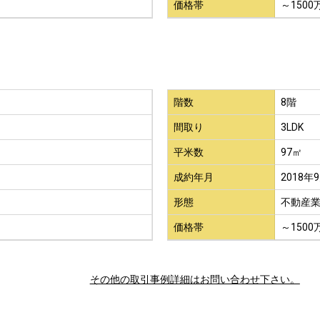
価格帯
～1500
階数
8階
間取り
3LDK
平米数
97㎡
成約年月
2018年
形態
不動産
価格帯
～1500
その他の取引事例詳細はお問い合わせ下さい。