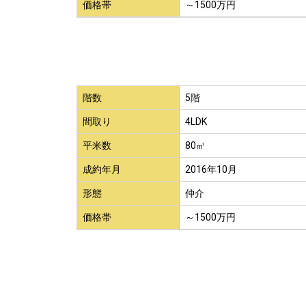
価格帯
～1500万円
階数
5階
間取り
4LDK
平米数
80㎡
成約年月
2016年10月
形態
仲介
価格帯
～1500万円