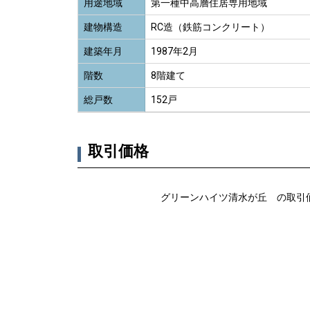
用途地域
第一種中高層住居専用地域
建物構造
RC造（鉄筋コンクリート）
建築年月
1987年2月
階数
8階建て
総戸数
152戸
取引価格
グリーンハイツ清水が丘 の取引