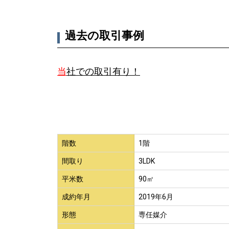
過去の取引事例
当
社での取引有り！
階数
1階
間取り
3LDK
平米数
90㎡
成約年月
2019年6月
形態
専任媒介