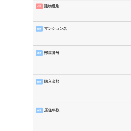
建物種別
必須
マンション名
任意
部屋番号
任意
購入金額
任意
居住年数
任意