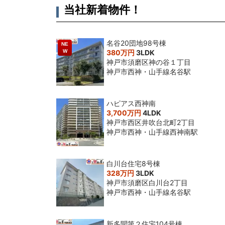
当社新着物件！
名谷20団地98号棟
NE
W
380万円
3LDK
神戸市須磨区神の谷１丁目
神戸市西神・山手線名谷駅
ハピアス西神南
3,700万円
4LDK
神戸市西区井吹台北町2丁目
神戸市西神・山手線西神南駅
白川台住宅8号棟
328万円
3LDK
神戸市須磨区白川台2丁目
神戸市西神・山手線名谷駅
新多聞第２住宅104号棟