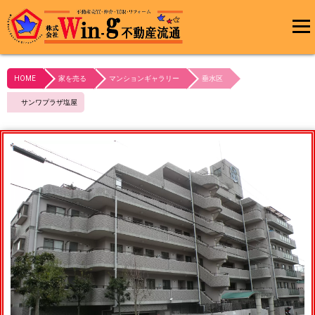
メインメ
ニュー
HOME
家を売る
マンションギャラリー
垂水区
最終更新日:2023/10/21
サンワプラザ塩屋