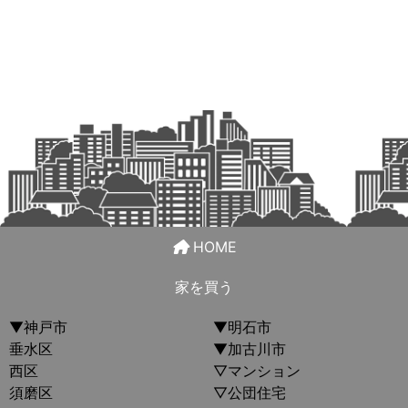
HOME
家を買う
▼神戸市
▼明石市
垂水区
▼加古川市
西区
▽マンション
須磨区
▽公団住宅