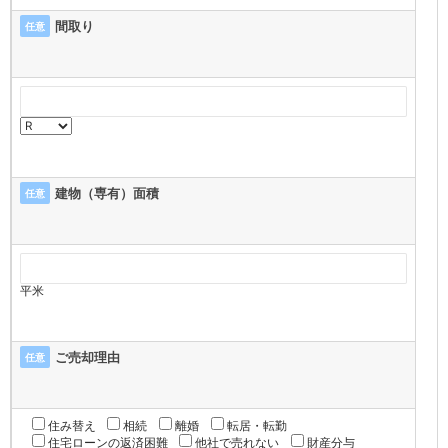
間取り
任意
建物（専有）面積
任意
平米
ご売却理由
任意
住み替え
相続
離婚
転居・転勤
住宅ローンの返済困難
他社で売れない
財産分与