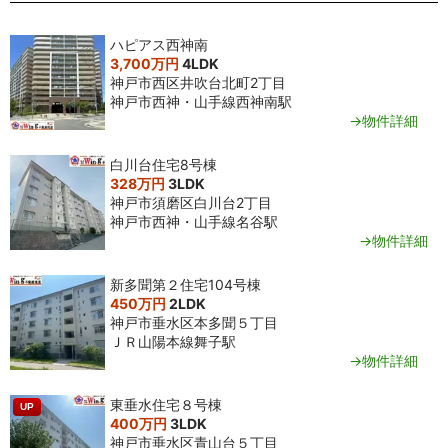
ハピアス西神南
3,700万円
4LDK
神戸市西区井吹台北町2丁目
神戸市西神・山手線西神南駅
→物件詳細
白川台住宅8号棟
328万円
3LDK
神戸市須磨区白川台2丁目
神戸市西神・山手線名谷駅
→物件詳細
新多聞第２住宅104号棟
450万円
2LDK
神戸市垂水区本多聞５丁目
ＪＲ山陽本線舞子駅
→物件詳細
東垂水住宅８号棟
UP
400万円
3LDK
神戸市垂水区青山台５丁目