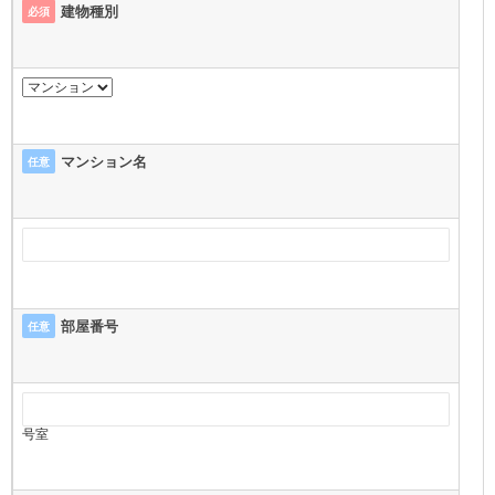
建物種別
必須
マンション名
任意
部屋番号
任意
号室