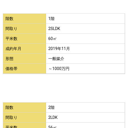
階数
1階
間取り
2SLDK
平米数
60㎡
成約年月
2019年11月
形態
一般媒介
価格帯
～1000万円
階数
2階
間取り
2LDK
平米数
56㎡