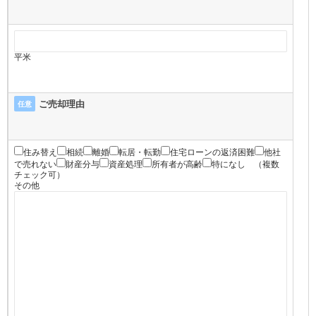
平米
ご売却理由
任意
住み替え
相続
離婚
転居・転勤
住宅ローンの返済困難
他社
で売れない
財産分与
資産処理
所有者が高齢
特になし
（複数
チェック可）
その他