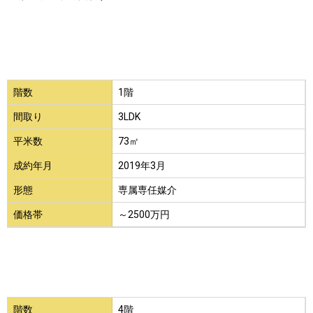
階数
1階
間取り
3LDK
平米数
73㎡
成約年月
2019年3月
形態
専属専任媒介
価格帯
～2500万円
階数
4階