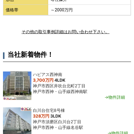
価格帯
～2000万円
その他の取引事例詳細はお問い合わせ下さい。
当社新着物件！
ハピアス西神南
3,700万円
4LDK
神戸市西区井吹台北町2丁目
神戸市西神・山手線西神南駅
→物件詳細
白川台住宅8号棟
328万円
3LDK
神戸市須磨区白川台2丁目
神戸市西神・山手線名谷駅
→物件詳細