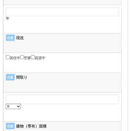
年
現況
任意
居住中
空家
賃貸中
間取り
任意
建物（専有）面積
任意