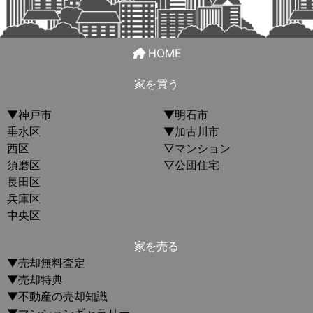
HOME
家を買う
▼神戸市
▼明石市
垂水区
▼加古川市
西区
▽マンション
須磨区
▽公団住宅
長田区
兵庫区
中央区
家を売る
▼売却無料査定
▼売却特典
▼不動産の売却知識
▼マンションギャラリー