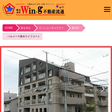
メインメ
ニュー
HOME
家を売る
マンションギャラリー
垂水区
最終更新日:2023/10/21
パルメーラ垂水ライフコート