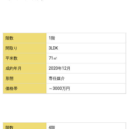
階数
1階
間取り
3LDK
平米数
71㎡
成約年月
2020年12月
形態
専任媒介
価格帯
～3000万円
階数
4階