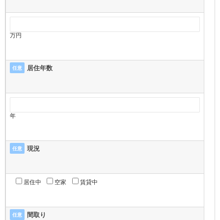
万円
居住年数
任意
年
現況
任意
居住中
空家
賃貸中
間取り
任意