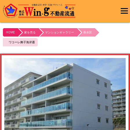
メインメ
ニュー
HOME
家を売る
マンションギャラリー
垂水区
最終更新日:2023/10/21
ワコーレ舞子海岸通