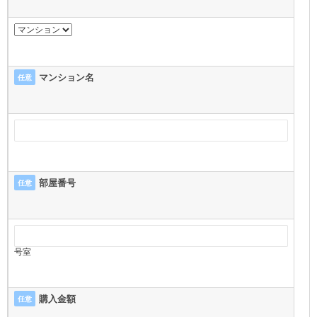
マンション名
任意
部屋番号
任意
号室
購入金額
任意