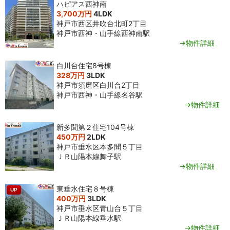
ハピアス西神南
3,700万円
4LDK
神戸市西区井吹台北町2丁目
神戸市西神・山手線西神南駅
→物件詳細
白川台住宅8号棟
328万円
3LDK
神戸市須磨区白川台2丁目
神戸市西神・山手線名谷駅
→物件詳細
新多聞第２住宅104号棟
450万円
2LDK
神戸市垂水区本多聞５丁目
ＪＲ山陽本線舞子駅
→物件詳細
東垂水住宅８号棟
UP
400万円
3LDK
神戸市垂水区青山台５丁目
ＪＲ山陽本線垂水駅
→物件詳細