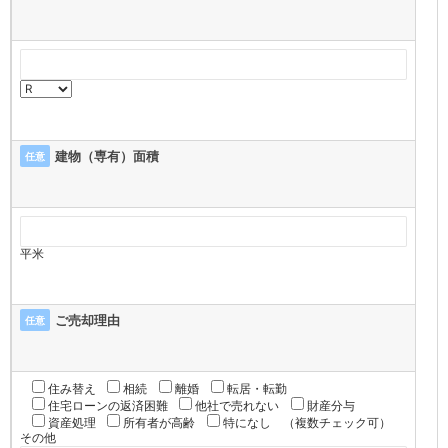
建物（専有）面積
任意
平米
ご売却理由
任意
住み替え
相続
離婚
転居・転勤
住宅ローンの返済困難
他社で売れない
財産分与
資産処理
所有者が高齢
特になし
（複数チェック可）
その他