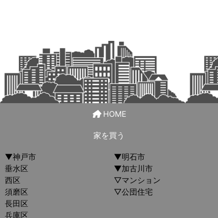
HOME
家を買う
▼神戸市
▼明石市
垂水区
▼加古川市
西区
▽マンション
須磨区
▽公団住宅
長田区
兵庫区