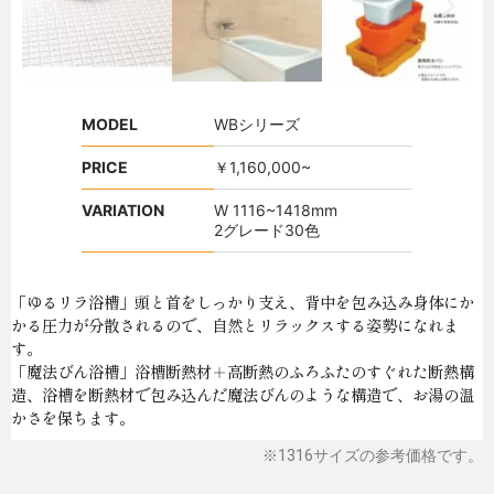
MODEL
WBシリーズ
PRICE
￥1,160,000~
VARIATION
W 1116~1418mm
2グレード30色
「ゆるリラ浴槽」頭と首をしっかり支え、背中を包み込み身体にか
かる圧力が分散されるので、自然とリラックスする姿勢になれま
す。
「魔法びん浴槽」浴槽断熱材＋高断熱のふろふたのすぐれた断熱構
造、浴槽を断熱材で包み込んだ魔法びんのような構造で、お湯の温
かさを保ちます。
※1316サイズの参考価格です。