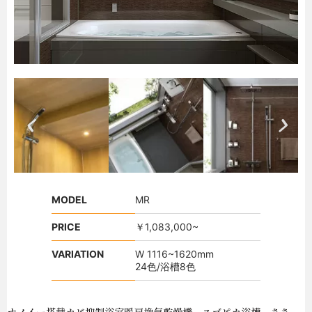
MODEL
MR
PRICE
￥1,083,000~
VARIATION
W 1116~1620mm
24色/浴槽8色
ナノイー搭載カビ抑制浴室暖房換気乾燥機、スゴピカ浴槽、ささっ