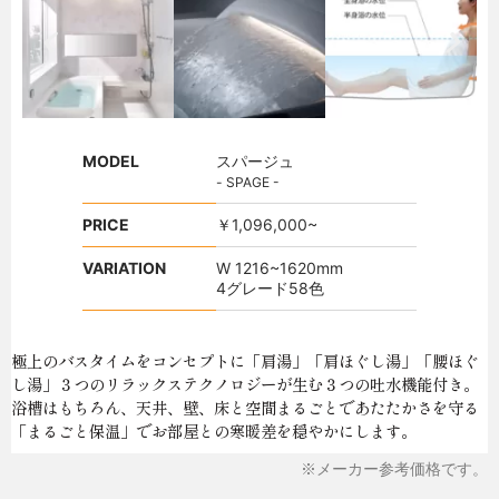
MODEL
スパージュ
- SPAGE -
PRICE
￥1,096,000~
VARIATION
W 1216~1620mm
4グレード58色
極上のバスタイムをコンセプトに「肩湯」「肩ほぐし湯」「腰ほぐ
し湯」３つのリラックステクノロジーが生む３つの吐水機能付き。
浴槽はもちろん、天井、壁、床と空間まるごとであたたかさを守る
「まるごと保温」でお部屋との寒暖差を穏やかにします。
※メーカー参考価格です。