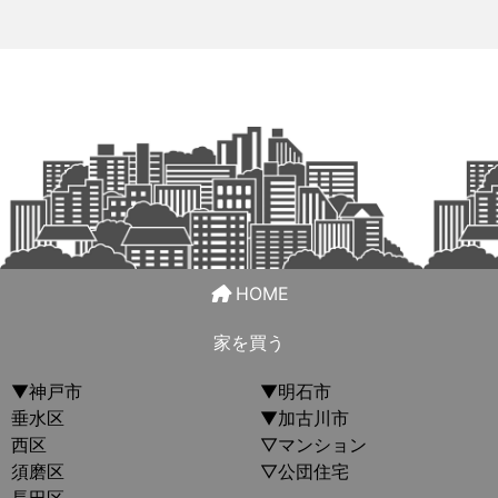
HOME
家を買う
▼神戸市
▼明石市
垂水区
▼加古川市
西区
▽マンション
須磨区
▽公団住宅
長田区