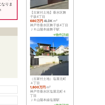
になりま
ｍ
【古家付土地】垂水区舞
子坂4丁目
680万円
4LDK
m²
神戸市垂水区舞子坂4丁目
ＪＲ山陽本線舞子駅
→物件詳細
（古家付土地）塩屋北町
４丁目
1,800万円
m²
神戸市垂水区塩屋北町４
丁目
ＪＲ山陽本線塩屋駅