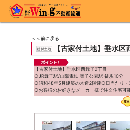
＜＜前に戻る
【古家付土地】垂水区
建付土地
【古家付土地】垂水区西舞子2丁目
○JR舞子駅/山陽電鉄 舞子公園駅 徒歩10分
○昭和48年5月建築の木造2階建○日当たり
○お客様のお好きなメーカー様で注文住宅可