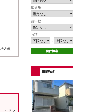
駅徒歩
築年数
面積
～
拡大表示）
関連物件
パー・ドラ