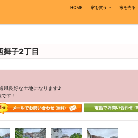
コンテンツへスキップ
HOME
家を買う
家を売る
西舞子2丁目
・通風良好な土地になります♪
能です！