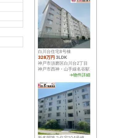
白川台住宅8号棟
328万円
3LDK
神戸市須磨区白川台2丁目
神戸市西神・山手線名谷駅
→物件詳細
新多聞第２住宅104号棟