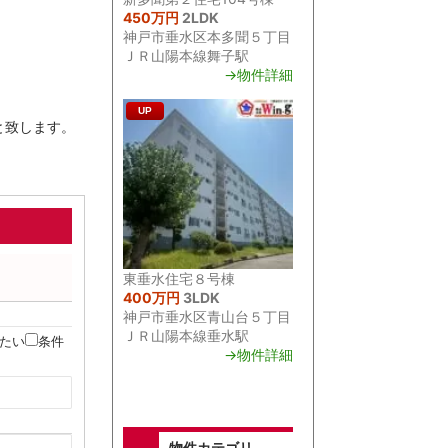
450万円
2LDK
神戸市垂水区本多聞５丁目
ＪＲ山陽本線舞子駅
→物件詳細
UP
と致します。
東垂水住宅８号棟
400万円
3LDK
神戸市垂水区青山台５丁目
ＪＲ山陽本線垂水駅
たい
条件
→物件詳細
物件カテゴリ