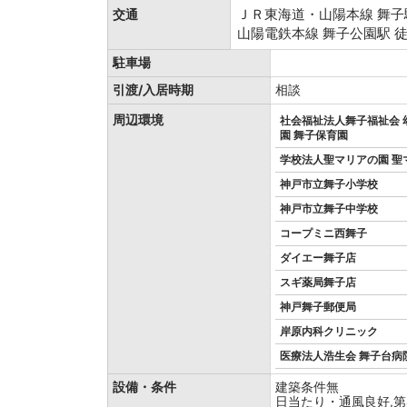
ＪＲ東海道・山陽本線 舞子駅
交通
山陽電鉄本線 舞子公園駅 徒
駐車場
引渡/入居時期
相談
周辺環境
社会福祉法人舞子福祉会 
園 舞子保育園
学校法人聖マリアの園 聖
神戸市立舞子小学校
神戸市立舞子中学校
コープミニ西舞子
ダイエー舞子店
スギ薬局舞子店
神戸舞子郵便局
岸原内科クリニック
医療法人浩生会 舞子台病
設備・条件
建築条件無
日当たり・通風良好,第