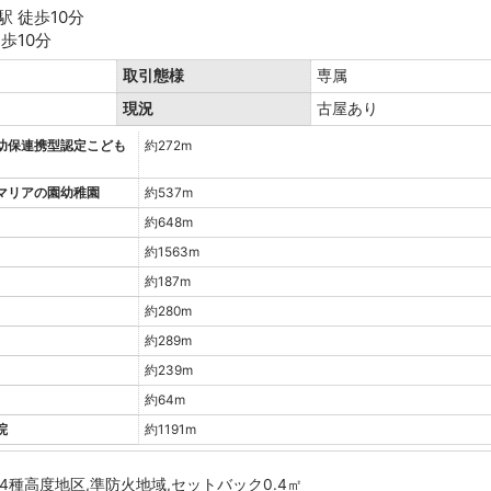
 徒歩10分
歩10分
取引態様
専属
現況
古屋あり
幼保連携型認定こども
約272m
マリアの園幼稚園
約537m
約648m
約1563m
約187m
約280m
約289m
約239m
約64m
院
約1191m
4種高度地区,準防火地域,セットバック0.4㎡