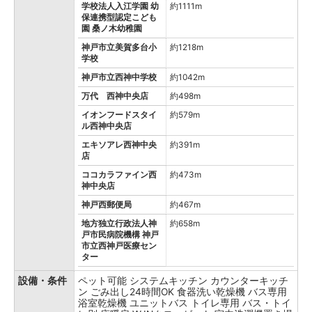
学校法人入江学園 幼
約1111m
保連携型認定こども
園 桑ノ木幼稚園
神戸市立美賀多台小
約1218m
学校
神戸市立西神中学校
約1042m
万代 西神中央店
約498m
イオンフードスタイ
約579m
ル西神中央店
エキソアレ西神中央
約391m
店
ココカラファイン西
約473m
神中央店
神戸西郵便局
約467m
地方独立行政法人神
約658m
戸市民病院機構 神戸
市立西神戸医療セン
ター
設備・条件
ペット可能
システムキッチン
カウンターキッチ
ン
ごみ出し24時間OK
食器洗い乾燥機
バス専用
浴室乾燥機
ユニットバス
トイレ専用
バス・トイ