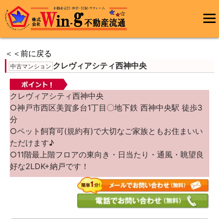
コ
ン
メインメ
テ
ニュー
ン
＜＜前に戻る
ツ
クレヴィアシティ西神中央
へ
中古マンション
ス
キ
ッ
クレヴィアシティ西神中央
プ
○神戸市西区美賀多台1丁目〇地下鉄 西神中央駅 徒歩3
分
○ペット飼育可(規約有)で大切なご家族ともお住まいい
ただけます♪
○11階最上階フロアの東向き・日当たり・通風・眺望良
好な2LDK+納戸です！