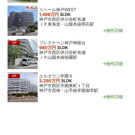
リベール神戸WEST
1,498万円
3LDK
神戸市西区伊川谷町有瀬
ＪＲ東海道・山陽本線明石駅
→物件詳細
プレステージ神戸神陵台
UP
980万円
3LDK
神戸市西区伊川谷町有瀬
ＪＲ山陽本線朝霧駅
→物件詳細
エルタウン学園６
UP
3,290万円
3LDK
神戸市西区学園東町１丁目
神戸市西神・山手線学園都市駅
→物件詳細