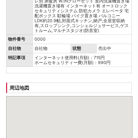
レ別
床暖房
W.INクローゼット
室内洗濯機置き場
洗濯機置き場有
インターネット有
オートロック
セキュリティシステム
防犯カメラ
エレベータ
宅
配ボックス
駐輪場
バイク置き場
バルコニー
LDK約20.9帖,対面式キッチン,納戸,全居室収納
有,スロップシンク,コンシェルジュサービス,ゲス
トルーム,マルチスタジオ(防音室)
物件番号
0000
自社物
自社物
状態
売出中
特記事項
インターネット使用料(月額)：715円
ホームセキュリティー費(月額)：990円
周辺地図