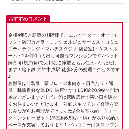
おすすめコメント
令和4年9月建築の11階建て、エレベーター・オートロ
ック・防犯カメラ・コンシェルジュサービス・コミュ
ニティラウンジ・マルチスタジオ(防音室)・ゲストル
ーム・24時間ゴミ出し可能なマンションです♪ペット
飼育可(規約有)で大切なご家族ともお住まいいただけ
ます！地下鉄 西神中央駅 徒歩3分の交通アクセスです
♪
お部屋は11階最上階フロアの東向き・日当たり・通
風・眺望良好な2LDK+納戸です！LDK約20.9帖で開放
感がございます♪リビングは床暖房付で寒い日も暖か
くお住まいいただけます！対面式キッチンで会話を楽
しみながらお料理ができますね♪全居室収納・ウォー
クインクローゼット(洋室約6.5帖)・納戸があり収納ス
ペースが充実しております！バルコニーはスロップシ