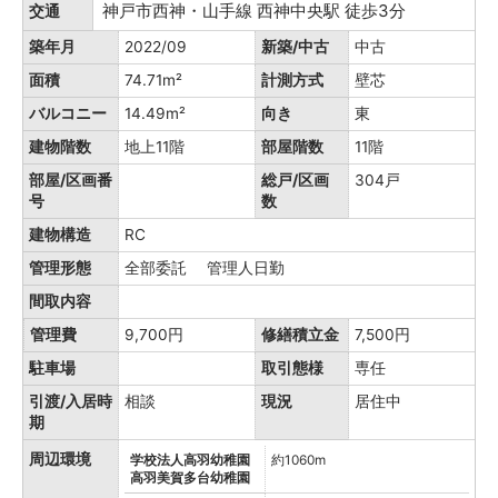
神戸市西神・山手線 西神中央駅 徒歩3分
交通
築年月
2022/09
新築/中古
中古
面積
74.71m²
計測方式
壁芯
バルコニー
14.49m²
向き
東
建物階数
地上11階
部屋階数
11階
部屋/区画番
総戸/区画
304戸
号
数
建物構造
RC
管理形態
全部委託 管理人日勤
間取内容
管理費
9,700円
修繕積立金
7,500円
駐車場
取引態様
専任
引渡/入居時
相談
現況
居住中
期
周辺環境
学校法人高羽幼稚園
約1060m
高羽美賀多台幼稚園