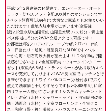
平成15年2月建築の14階建て、エレベーター・オート
ロック・防犯カメラ・宅配BOX付きのマンションです
♪ペット飼育可(規約有)で大切なご家族ともお住まいい
ただけます！敷地内駐車場がございます(空要確
認)♪JR垂水駅/山陽電鉄 山陽垂水駅 バス12分・青山第
バス停 徒歩5分の2WAY交通アクセス可能です！
お部屋は6階フロアのアルコーブ付(約2.17㎡)・南向
き・日当たり・通風・眺望良好な3LDKです♪バルコニ
ーから海・明石海峡大橋が望めます！LDK約16帖で開
放感がございます♪全居室収納・ウォークインクロー
ゼット(洋室約6.6帖)・トランクルームがあり収納スペ
ースが充実しております♪2WAY洗面室でキッチンと行
き来ができます！ワイドバルコニー(水栓付き)で広く
使えて洗濯物も干しやすそうですね♪令和8年5月に室
内リフォーム歴がございます！システムキッチン・ト
イレ・浴室（水栓・シャワーヘッド）・浴室暖房乾燥
機・洗面台（水栓）・全室フローリング・全室クロ
ス・和室（畳・襖）張替え・ハウスクリーニングなど