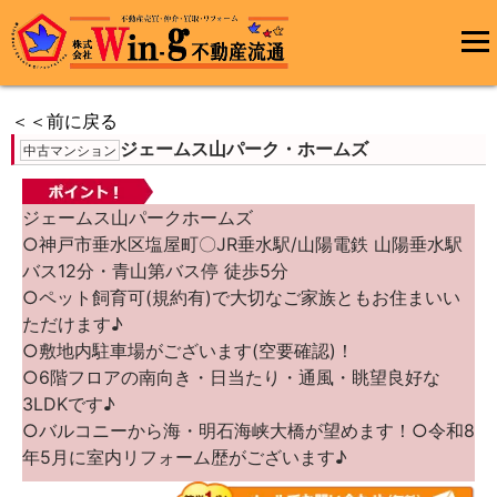
コ
ン
メインメ
テ
ニュー
ン
＜＜前に戻る
ツ
ジェームス山パーク・ホームズ
へ
中古マンション
ス
キ
ッ
ジェームス山パークホームズ
プ
○神戸市垂水区塩屋町〇JR垂水駅/山陽電鉄 山陽垂水駅
バス12分・青山第バス停 徒歩5分
○ペット飼育可(規約有)で大切なご家族ともお住まいい
ただけます♪
○敷地内駐車場がございます(空要確認)！
○6階フロアの南向き・日当たり・通風・眺望良好な
3LDKです♪
○バルコニーから海・明石海峡大橋が望めます！○令和8
年5月に室内リフォーム歴がございます♪