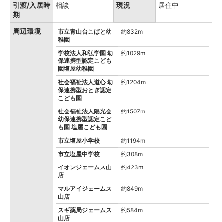
引渡/入居時
相談
現況
居住中
期
周辺環境
市立青山台こばと幼
約832m
稚園
学校法人和弘学園 幼
約1029m
保連携型認定こども
園塩屋幼稚園
社会福祉法人道心 幼
約1204m
保連携型おとぎ認定
こども園
社会福祉法人陽光会
約1507m
幼保連携型認定こど
も園 塩屋こども園
市立塩屋小学校
約1194m
市立塩屋中学校
約308m
イオンジェームス山
約423m
店
マルアイジェームス
約849m
山店
スギ薬局ジェームス
約584m
山店