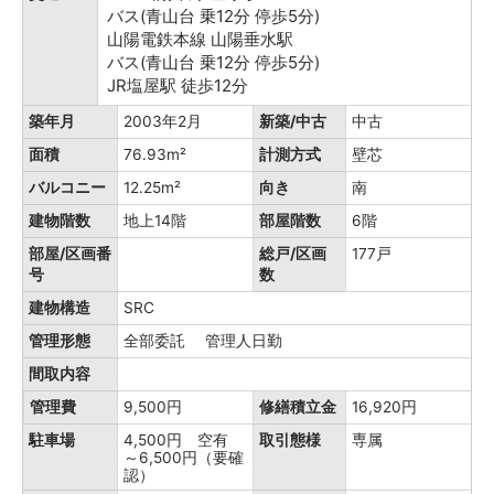
バス(青山台 乗12分 停歩5分)
山陽電鉄本線 山陽垂水駅
バス(青山台 乗12分 停歩5分)
JR塩屋駅 徒歩12分
築年月
2003年2月
新築/中古
中古
面積
76.93m²
計測方式
壁芯
バルコニー
12.25m²
向き
南
建物階数
地上14階
部屋階数
6階
部屋/区画番
総戸/区画
177戸
号
数
建物構造
SRC
管理形態
全部委託 管理人日勤
間取内容
管理費
9,500円
修繕積立金
16,920円
駐車場
4,500円 空有
取引態様
専属
～6,500円（要確
認）