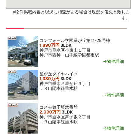
※物件掲載内容と現況に相違がある場合は現況を優先と致しま
す。
関連おすすめ物件
コンフォール学園緑が丘第２-28号棟
1,890万円
3LDK
神戸市垂水区小束山１丁目
神戸市西神・山手線学園都市駅
→物件詳細
星が丘ダイヤハイツ
1,380万円
3LDK
神戸市垂水区星が丘３丁目
ＪＲ山陽本線垂水駅
→物件詳細
コスモ舞子坂弐番館
2,090万円
3LDK
神戸市垂水区舞子坂２丁目
ＪＲ山陽本線垂水駅
→物件詳細