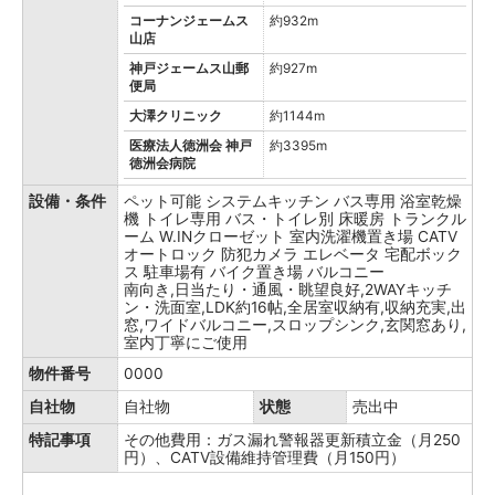
コーナンジェームス
約932m
山店
神戸ジェームス山郵
約927m
便局
大澤クリニック
約1144m
医療法人徳洲会 神戸
約3395m
徳洲会病院
設備・条件
ペット可能
システムキッチン
バス専用
浴室乾燥
機
トイレ専用
バス・トイレ別
床暖房
トランクル
ーム
W.INクローゼット
室内洗濯機置き場
CATV
オートロック
防犯カメラ
エレベータ
宅配ボック
ス
駐車場有
バイク置き場
バルコニー
南向き,日当たり・通風・眺望良好,2WAYキッチ
ン・洗面室,LDK約16帖,全居室収納有,収納充実,出
窓,ワイドバルコニー,スロップシンク,玄関窓あり,
室内丁寧にご使用
物件番号
0000
自社物
自社物
状態
売出中
特記事項
その他費用：ガス漏れ警報器更新積立金（月250
円）、CATV設備維持管理費（月150円）