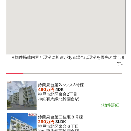
※物件掲載内容と現況に相違がある場合は現況を優先と致しま
す。
関連おすすめ物件
鈴蘭泉台第2ハウス3号棟
480万円
4DK
神戸市北区泉台2丁目
神鉄有馬線北鈴蘭台駅
→物件詳細
鈴蘭泉台第二住宅８号棟
280万円
3LDK
神戸市北区泉台６丁目
神鉄粟生線西鈴蘭台駅