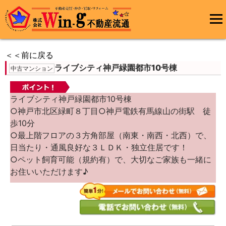
コ
ン
メインメ
テ
ニュー
ン
＜＜前に戻る
ツ
ライブシティ神戸緑園都市10号棟
へ
中古マンション
ス
キ
ッ
ライブシティ神戸緑園都市10号棟
プ
○神戸市北区緑町８丁目○神戸電鉄有馬線山の街駅 徒
歩10分
○最上階フロアの３方角部屋（南東・南西・北西）で、
日当たり・通風良好な３ＬＤＫ・独立住居です！
○ペット飼育可能（規約有）で、大切なご家族も一緒に
お住いいただけます♪