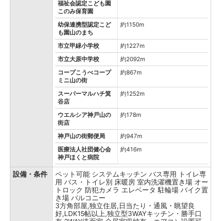
福祉会認定こども園
このみ保育園
幼保連携型認定こど
約1150m
も園山のまち
市立甲緑小学校
約1227m
市立大原中学校
約2092m
コープこうべコープ
約867m
ミニ山の街
スーパーマルハチ箕
約1252m
谷店
ウエルシア神戸山の
約178m
街店
神戸山の街郵便局
約947m
医療法人社団健心会
約416m
神戸ほくと病院
設備・条件
ペット可能
システムキッチン
バス専用
トイレ専
用
バス・トイレ別
床暖房
室内洗濯機置き場
オー
トロック
防犯カメラ
エレベータ
駐輪場
バイク置
き場
バルコニー
3方角部屋,独立住居,日当たり・通風・眺望良
好,LDK15帖以上,独立型3WAYキッチン・勝手口