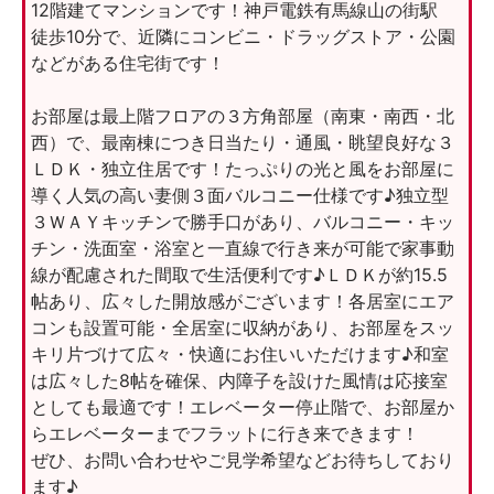
12階建てマンションです！神戸電鉄有馬線山の街駅
徒歩10分で、近隣にコンビニ・ドラッグストア・公園
などがある住宅街です！
お部屋は最上階フロアの３方角部屋（南東・南西・北
西）で、最南棟につき日当たり・通風・眺望良好な３
ＬＤＫ・独立住居です！たっぷりの光と風をお部屋に
導く人気の高い妻側３面バルコニー仕様です♪独立型
３ＷＡＹキッチンで勝手口があり、バルコニー・キッ
チン・洗面室・浴室と一直線で行き来が可能で家事動
線が配慮された間取で生活便利です♪ＬＤＫが約15.5
帖あり、広々した開放感がございます！各居室にエア
コンも設置可能・全居室に収納があり、お部屋をスッ
キリ片づけて広々・快適にお住いいただけます♪和室
は広々した8帖を確保、内障子を設けた風情は応接室
としても最適です！エレベーター停止階で、お部屋か
らエレベーターまでフラットに行き来できます！
ぜひ、お問い合わせやご見学希望などお待ちしており
ます♪