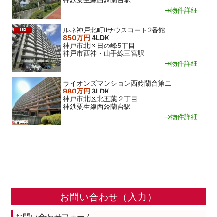
→物件詳細
ルネ神戸北町Ⅱサウスコート2番館
UP
850万円
4LDK
神戸市北区日の峰5丁目
神戸市西神・山手線三宮駅
→物件詳細
ライオンズマンション西鈴蘭台第二
980万円
3LDK
神戸市北区北五葉２丁目
神鉄粟生線西鈴蘭台駅
→物件詳細
お問い合わせ（入力）
お問い合わせフォーム