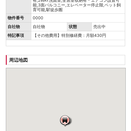
有,2WAY洗面室,全居室収納有・エアコン設置可
能,3面バルコニー,エレベーター停止階,ペット飼
育可能,駅徒歩圏
物件番号
0000
自社物
自社物
状態
売出中
特記事項
【その他費用】特別修繕費：月額430円
周辺地図