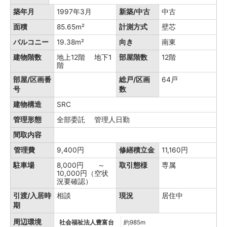
築年月
1997年3月
新築/中古
中古
面積
85.65m²
計測方式
壁芯
バルコニー
19.38m²
向き
南東
建物階数
地上12階 地下1
部屋階数
12階
階
部屋/区画番
総戸/区画
64戸
号
数
建物構造
SRC
管理形態
全部委託 管理人日勤
間取内容
管理費
9,400円
修繕積立金
11,160円
駐車場
8,000円 ～
取引態様
専属
10,000円（空状
況要確認）
引渡/入居時
相談
現況
居住中
期
周辺環境
社会福祉法人豊富台
約985m