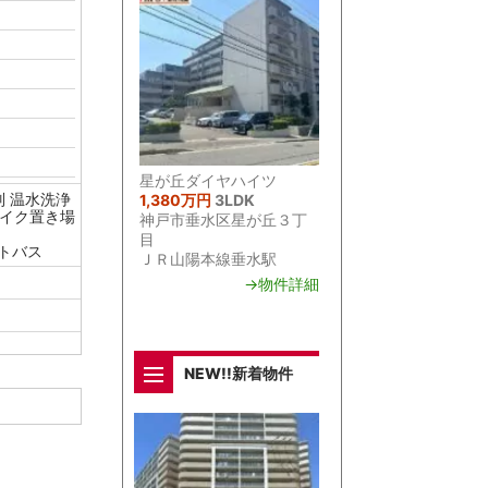
星が丘ダイヤハイツ
1,380万円
3LDK
別
温水洗浄
イク置き場
神戸市垂水区星が丘３丁
目
ートバス
ＪＲ山陽本線垂水駅
→物件詳細
NEW!!新着物件