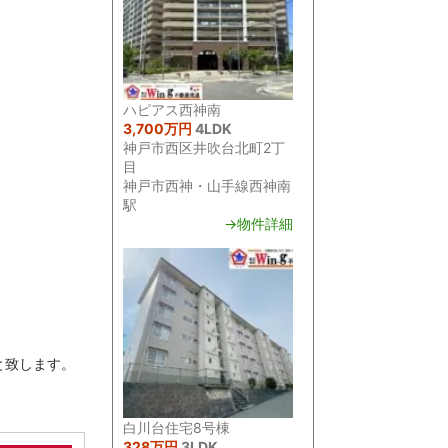
ハピアス西神南
3,700万円
4LDK
神戸市西区井吹台北町2丁
目
神戸市西神・山手線西神南
駅
→物件詳細
と致します。
白川台住宅8号棟
328万円
3LDK