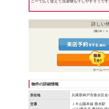
ニーで広く使えて洗濯物も干しやすそうです
詳しい
(株)Ｗｉ
ホームペー
物件の詳細情報
兵庫県神戸市垂水区
所在地
ＪＲ山陽本線 垂水駅
交通
バス(西名谷 乗16分 停