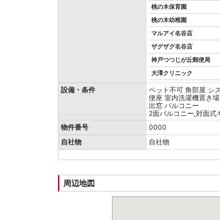
桃の木保育園
桃の木幼稚園
マルアイ名谷店
ザグザグ名谷店
神戸つつじが丘郵便局
大澤クリニック
設備・条件
ペット不可
角部屋
シ
便座
室内洗濯機置き場
出窓
バルコニー
2面バルコニー,対面式キ
物件番号
0000
自社物
自社物
周辺地図