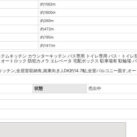
約1562m
約1600m
約260m
約472m
約795m
約1411m
ステムキッチン
カウンターキッチン
バス専用
トイレ専用
バス・トイレ
オートロック
防犯カメラ
エレベータ
宅配ボックス
駐車場有
駐輪場
バ
ッチン,全居室収納有,南東向き,LDK約14.7帖,全室バルコニー面す,オ
状態
売出中