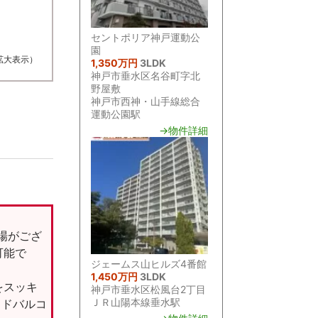
セントポリア神戸運動公
園
拡大表示）
1,350万円
3LDK
神戸市垂水区名谷町字北
野屋敷
神戸市西神・山手線総合
運動公園駅
→物件詳細
場がござ
可能で
ジェームス山ヒルズ4番館
1,450万円
3LDK
をスッキ
神戸市垂水区松風台2丁目
ＪＲ山陽本線垂水駅
イドバルコ