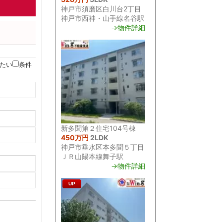
神戸市須磨区白川台2丁目
神戸市西神・山手線名谷駅
→物件詳細
たい
条件
新多聞第２住宅104号棟
450万円
2LDK
神戸市垂水区本多聞５丁目
ＪＲ山陽本線舞子駅
→物件詳細
UP