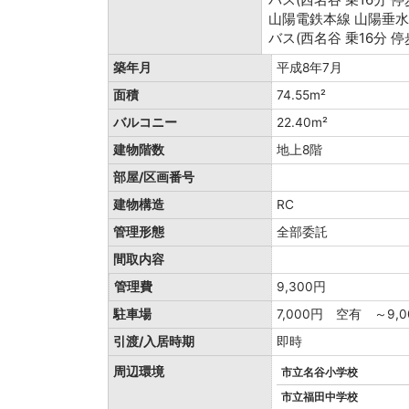
山陽電鉄本線 山陽垂
バス(西名谷 乗16分 停
築年月
平成8年7月
面積
74.55m²
バルコニー
22.40m²
建物階数
地上8階
部屋/区画番号
建物構造
RC
管理形態
全部委託
間取内容
管理費
9,300円
駐車場
7,000円 空有 ～9,0
引渡/入居時期
即時
周辺環境
市立名谷小学校
市立福田中学校