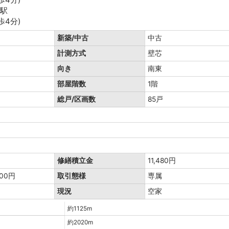
水駅
歩4分)
新築/中古
中古
計測方式
壁芯
向き
南東
部屋階数
1階
総戸/区画数
85戸
修繕積立金
11,480円
00円
取引態様
専属
現況
空家
約1125m
約2020m