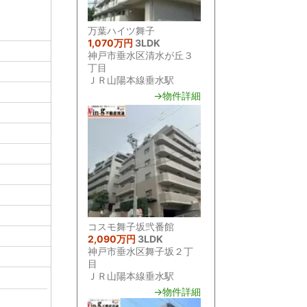
万葉ハイツ舞子
1,070万円
3LDK
神戸市垂水区清水が丘３
丁目
ＪＲ山陽本線垂水駅
→物件詳細
コスモ舞子坂弐番館
2,090万円
3LDK
神戸市垂水区舞子坂２丁
目
ＪＲ山陽本線垂水駅
→物件詳細