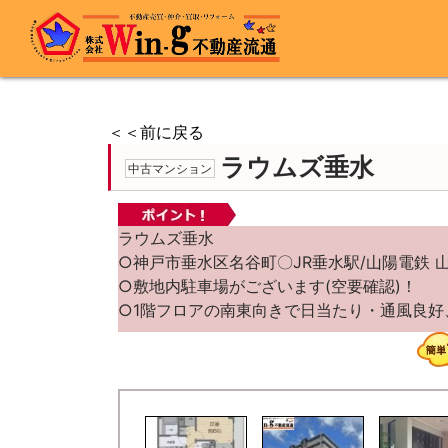
＜＜前に戻る
ラウムズ垂水
中古マンション
ラウムズ垂水
○神戸市垂水区名谷町〇JR垂水駅/山陽電鉄 山
○敷地内駐車場がございます(空要確認)！
○1階フロアの南東向きで日当たり・通風良好