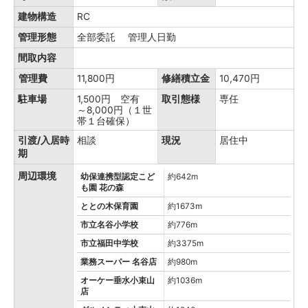
建物構造
RC
管理形態
全部委託 管理人日勤
間取内容
管理費
11,800円
修繕積立金
10,470円
駐車場
1,500円 空有
取引態様
専任
～8,000円（１世
帯１台確保）
引渡/入居時
相談
現況
居住中
期
周辺環境
幼保連携型認定こど
約642m
も園 花の森
ととの木保育園
約1673m
市立名谷小学校
約776m
市立福田中学校
約3375m
業務スーパー 名谷店
約980m
オーケー垂水小束山
約1036m
店