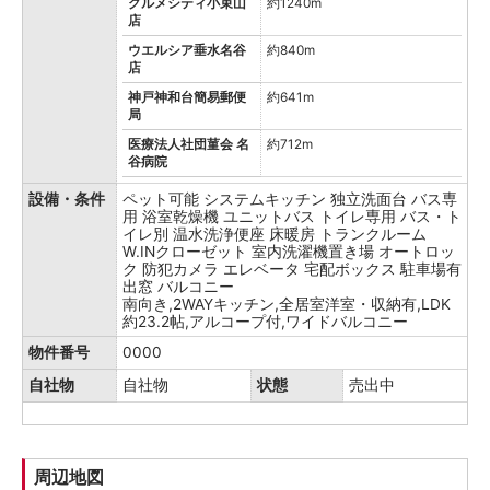
グルメシティ小束山
約1240m
店
ウエルシア垂水名谷
約840m
店
神戸神和台簡易郵便
約641m
局
医療法人社団菫会 名
約712m
谷病院
設備・条件
ペット可能
システムキッチン
独立洗面台
バス専
用
浴室乾燥機
ユニットバス
トイレ専用
バス・ト
イレ別
温水洗浄便座
床暖房
トランクルーム
W.INクローゼット
室内洗濯機置き場
オートロッ
ク
防犯カメラ
エレベータ
宅配ボックス
駐車場有
出窓
バルコニー
南向き,2WAYキッチン,全居室洋室・収納有,LDK
約23.2帖,アルコープ付,ワイドバルコニー
物件番号
0000
自社物
自社物
状態
売出中
周辺地図