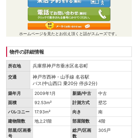
ホームページを見たとお伝え頂くと話がスムーズです。
物件の詳細情報
兵庫県神戸市垂水区名谷町
所在地
神戸市西神・山手線 名谷駅
交通
バス(中山西口 乗20分 停歩2分)
築年月
2009年1月
新築/中古
中古
面積
92.53m²
計測方式
壁芯
バルコニー
17.93m²
向き
南
建物階数
地上21階
部屋階数
4階
部屋/区画番
総戸/区画
305戸
号
数