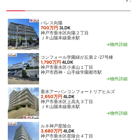
関連おすすめ物件
パレス向陽
700万円
3LDK
神戸市垂水区向陽２丁目
ＪＲ山陽本線垂水駅
→物件詳細
コンフォール学園緑が丘第２-27号棟
1,790万円
4LDK
神戸市垂水区小束山１丁目
神戸市西神・山手線学園都市駅
→物件詳細
垂水アーバンコンフォートリアヒルズ
2,650万円
4LDK
神戸市垂水区上高丸３丁目
ＪＲ山陽本線垂水駅
→物件詳細
ルネ神戸星陵台
3,680万円
4LDK
神戸市垂水区星陵台４丁目