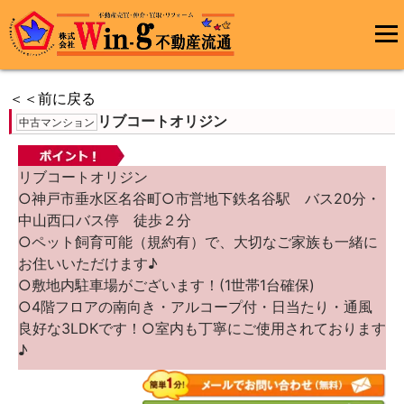
コ
ン
メインメ
テ
ニュー
ン
＜＜前に戻る
ツ
リブコートオリジン
へ
中古マンション
ス
キ
ッ
リブコートオリジン
プ
○神戸市垂水区名谷町○市営地下鉄名谷駅 バス20分・
中山西口バス停 徒歩２分
○ペット飼育可能（規約有）で、大切なご家族も一緒に
お住いいただけます♪
○敷地内駐車場がございます！(1世帯1台確保)
○4階フロアの南向き・アルコープ付・日当たり・通風
良好な3LDKです！○室内も丁寧にご使用されております
♪