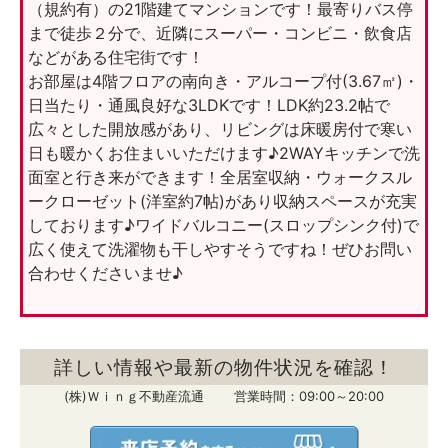
（規約有）の21階建てマンションです！最寄りバス停
まで徒歩２分で、近隣にスーパー・コンビニ・飲食店
などがある住宅街です！
お部屋は4階フロアの南向き・アルコープ付(3.67㎡)・
日当たり・通風良好な3LDKです！LDK約23.2帖で
広々とした開放感があり、リビングは床暖房付で寒い
日も暖かくお住まいいただけます♪2WAYキッチンで洗
面室と行き来ができます！全居室収納・ウォークスル
ークローゼット(洋室約7帖)があり収納スペースが充実
しております♪ワイドバルコニー(スロップシンク付)で
広く使えて洗濯物も干しやすそうですね！ぜひお問い
合わせくださいませ♪
詳しい情報や最新の物件状況を確認！
(株)Ｗｉｎｇ不動産流通 営業時間：09:00～20:00