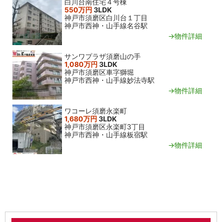
白川台南住宅４号棟
550万円
3LDK
神戸市須磨区白川台１丁目
神戸市西神・山手線名谷駅
→物件詳細
サンワプラザ須磨山の手
1,080万円
3LDK
神戸市須磨区車字獅堀
神戸市西神・山手線妙法寺駅
→物件詳細
ワコーレ須磨永楽町
1,680万円
3LDK
神戸市須磨区永楽町3丁目
神戸市西神・山手線板宿駅
→物件詳細