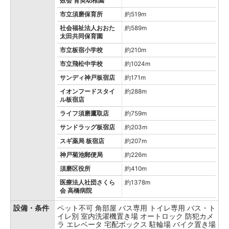
效会 育英幼稚園
市立須磨保育所
約519m
社会福祉法人おおた
約589m
太田共同保育園
市立板宿小学校
約210m
市立飛松中学校
約1024m
サンディ神戸板宿店
約171m
イオンフードスタイ
約288m
ル板宿店
ライフ須磨鷹取店
約759m
サンドラッグ板宿店
約203m
スギ薬局 板宿店
約207m
神戸菊池郵便局
約226m
須磨区役所
約410m
医療法人社団さくら
約1378m
会 高橋病院
設備・条件
ペット不可
角部屋
バス専用
トイレ専用
バス・ト
イレ別
室内洗濯機置き場
オートロック
防犯カメ
ラ
エレベータ
宅配ボックス
駐輪場
バイク置き場