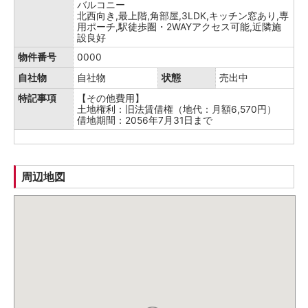
バルコニー
北西向き,最上階,角部屋,3LDK,キッチン窓あり,専
用ポーチ,駅徒歩圏・2WAYアクセス可能,近隣施
設良好
物件番号
0000
自社物
自社物
状態
売出中
特記事項
【その他費用】
土地権利：旧法賃借権（地代：月額6,570円）
借地期間：2056年7月31日まで
周辺地図