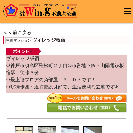
コ
ン
メインメ
テ
ニュー
ン
＜＜前に戻る
ツ
ヴィレッジ板宿
へ
中古マンション
ス
キ
ッ
ヴィレッジ板宿
プ
○神戸市須磨区飛松町２丁目○市営地下鉄・山陽電鉄板
宿駅 徒歩３分
○最上階フロアの角部屋、３ＬＤＫです！
○駅徒歩圏・近隣施設良好で、生活便利な立地です♪