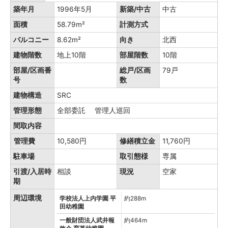
築年月
1996年5月
新築/中古
中古
面積
58.79m²
計測方式
バルコニー
8.62m²
向き
北西
建物階数
地上10階
部屋階数
10階
部屋/区画番
総戸/区画
79戸
号
数
建物構造
SRC
管理形態
全部委託 管理人巡回
間取内容
管理費
10,580円
修繕積立金
11,760円
駐車場
取引態様
専属
引渡/入居時
相談
現況
空家
期
周辺環境
学校法人上内学園 平
約288m
田幼稚園
一般財団法人武井報
約464m