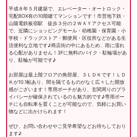
平成８年５月建築で、エレベーター・オートロック・
宅配BOX有の10階建てマンションです！市営地下鉄・
山陽電鉄板宿駅 徒歩３分の２ＷＡＹアクセス可能
で、近隣にショッピングモール・幼稚園・保育園・小
学校・ドラッグストア・郵便局・区役所などがある生
活便利な立地です♪商店街の中にあるため、雨に濡れ
る心配がありません！3Fに無料のバイク・駐輪場があ
り、駐輪が可能です♪
お部屋は最上階フロアの角部屋、３ＬＤＫです！ＬＤ
Ｋが10.1帖あり、間を隔てるものがなく広々した開放
感がございます！専用ポーチがあり、玄関周りのプラ
イバシーが確保されているのも魅力的です♪専用ポー
チにも自転車を置くことが可能なので、気軽にお買い
物などに出かけられます！
ぜひ、お問い合わせやご見学希望などお待ちしており
ます♪