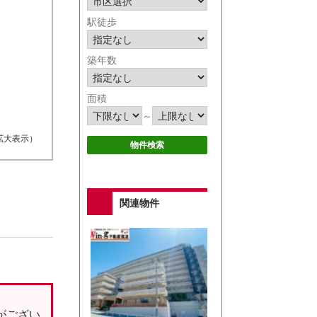
駅徒歩
築年数
面積
～
拡大表示）
関連物件
がござい