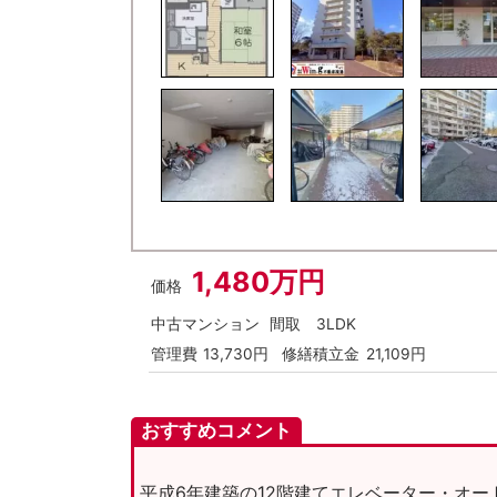
1,480万円
価格
中古マンション
間取
3LDK
管理費
13,730円
修繕積立金
21,109円
おすすめコメント
平成6年建築の12階建てエレベーター・オ