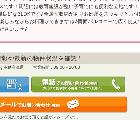
セスです！周辺には教育施設が整い子育てにも便利な立地です！
風良好な3LDKです♪全居室収納がありお部屋をスッキリと片付
楽しみながらお料理ができますね♪両面バルコニーで広く使え
ださいませ♪
情報や最新の物件状況を確認！
ｎｇ不動産流通 営業時間：09:00～20:00
ジを見たとお伝え頂くと話がスムーズです。