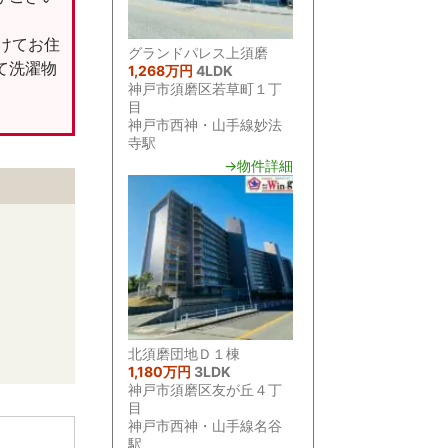
けてお住
グランドパレス上須磨
て洗濯物
1,268万円
4LDK
神戸市須磨区若草町１丁
目
神戸市西神・山手線妙法
寺駅
→物件詳細
北須磨団地Ｄ１棟
1,180万円
3LDK
神戸市須磨区友が丘４丁
目
神戸市西神・山手線名谷
駅