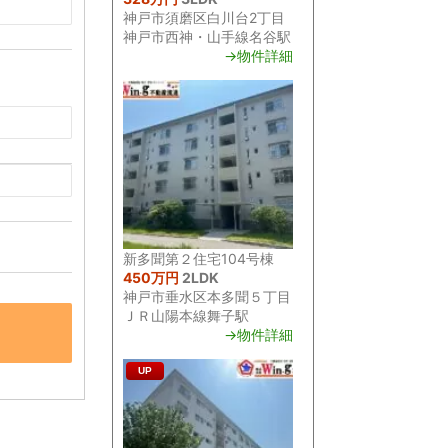
神戸市須磨区白川台2丁目
神戸市西神・山手線名谷駅
→物件詳細
新多聞第２住宅104号棟
450万円
2LDK
神戸市垂水区本多聞５丁目
ＪＲ山陽本線舞子駅
→物件詳細
UP