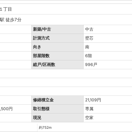
台１丁目
駅 徒歩7分
新築/中古
中古
計測方式
壁芯
向き
南
部屋階数
6階
総戸/区画数
996戸
勤
修繕積立金
21,109円
,500円
取引態様
専属
現況
空家
約752m