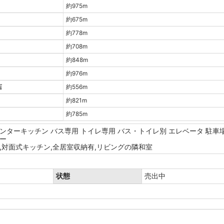
約975m
約675m
約778m
約708m
約848m
約976m
店
約556m
約821m
約785m
ンターキッチン
バス専用
トイレ専用
バス・トイレ別
エレベータ
駐車
ー
,対面式キッチン,全居室収納有,リビングの隣和室
状態
売出中