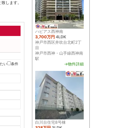
と致します。
ハピアス西神南
3,700万円
4LDK
神戸市西区井吹台北町2丁
目
神戸市西神・山手線西神南
駅
たい
条件
→物件詳細
白川台住宅8号棟
328万円
3LDK