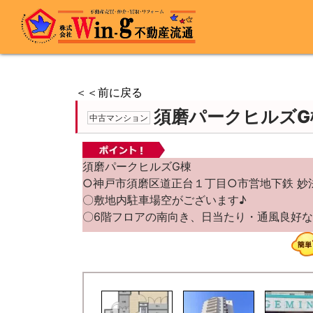
＜＜前に戻る
須磨パークヒルズG
中古マンション
須磨パークヒルズG棟
○神戸市須磨区道正台１丁目○市営地下鉄 妙
〇敷地内駐車場空がございます♪
〇6階フロアの南向き、日当たり・通風良好な3