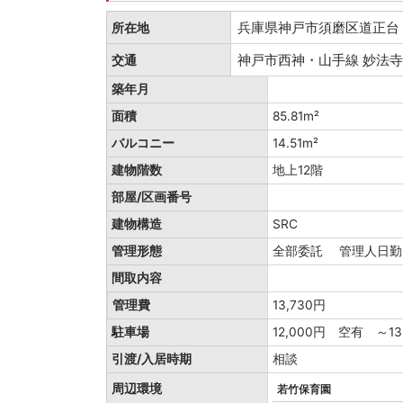
兵庫県神戸市須磨区道正
所在地
神戸市西神・山手線 妙法寺
交通
築年月
面積
85.81m²
バルコニー
14.51m²
建物階数
地上12階
部屋/区画番号
建物構造
SRC
管理形態
全部委託 管理人日
間取内容
管理費
13,730円
駐車場
12,000円 空有 ～13
引渡/入居時期
相談
周辺環境
若竹保育園