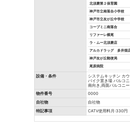
北須磨第２保育園
神戸市立南落合小学校
神戸市立友が丘中学校
コープミニ南落合
リファーレ横尾
ラ・ムー北須磨店
アルカドラッグ 多井畑
神戸友が丘郵便局
尾原病院
設備・条件
システムキッチン
カウ
バイク置き場
バルコニ
南向き,両面バルコニー
物件番号
0000
自社物
自社物
特記事項
CATV使用料月:330円