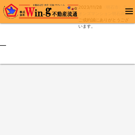
2023/11/28
〈明石市〉ライ
コ
オンズマンション明石高丘
ン
ご成約誠にありがとうござ
メインメ
テ
います。
ニュー
ン
ツ
へ
最終更新日:2023/11/29
ス
キ
ッ
プ