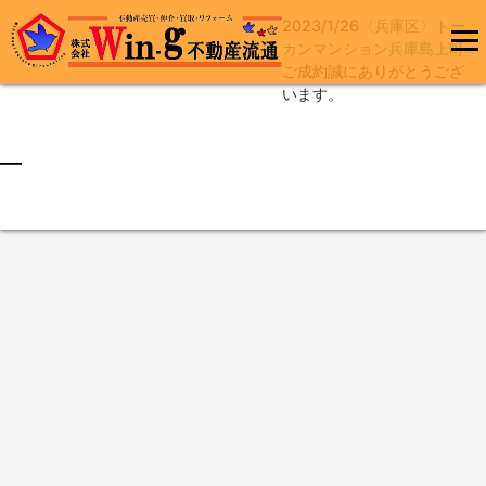
2023/1/26
〈兵庫区〉トー
コ
カンマンション兵庫島上町
ン
ご成約誠にありがとうござ
メインメ
テ
います。
ニュー
ン
ツ
へ
最終更新日:2024/01/26
ス
キ
ッ
プ