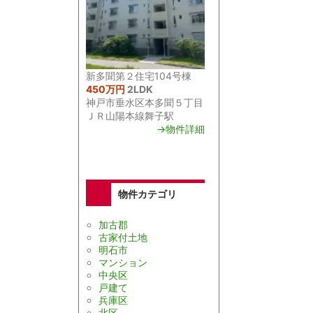
新多聞第２住宅104号棟
450万円
2LDK
神戸市垂水区本多聞５丁目
ＪＲ山陽本線舞子駅
→物件詳細
物件カテゴリ
加古郡
古家付土地
明石市
マンション
中央区
戸建て
兵庫区
北区