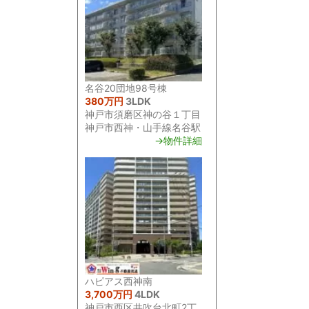
名谷20団地98号棟
380万円
3LDK
神戸市須磨区神の谷１丁目
神戸市西神・山手線名谷駅
→物件詳細
ハピアス西神南
3,700万円
4LDK
神戸市西区井吹台北町2丁