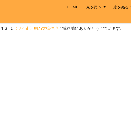
コンテンツへスキップ
HOME
家を買う
家を売る
4/3/10
〈明石市〉明石大窪住宅
ご成約誠にありがとうございます。