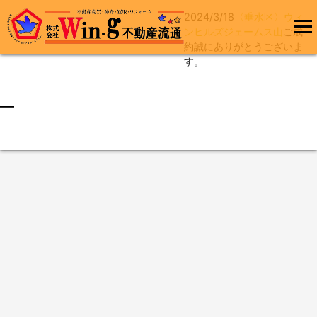
2024/3/18
〈垂水区〉ウィ
コ
ンヒルズジェームス山
ご成
ン
約誠にありがとうございま
メインメ
テ
す。
ニュー
ン
ツ
へ
最終更新日:2024/03/18
ス
キ
ッ
プ