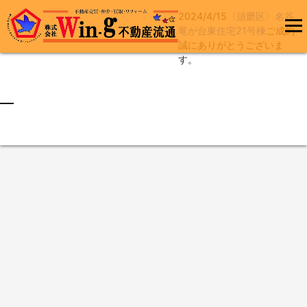
2024/4/15
〈須磨区〉名谷
コ
竜が台東住宅21号棟
ご成約
ン
誠にありがとうございま
メインメ
テ
す。
ニュー
ン
ツ
へ
最終更新日:2024/04/15
ス
キ
ッ
プ