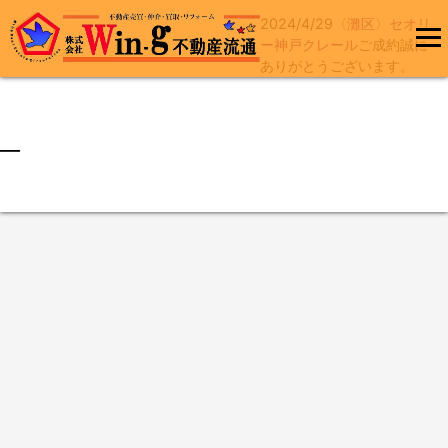
2024/4/29
〈灘区〉セオリ
コ
ー神戸クレール
ご成約誠に
ン
ありがとうございます。
メインメ
テ
ニュー
ン
ツ
へ
最終更新日:2024/04/29
ス
キ
ッ
プ