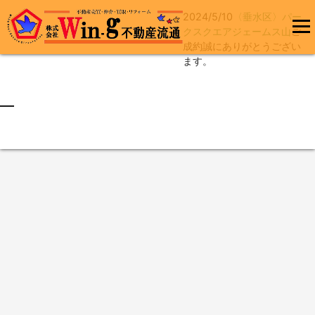
2024/5/10
〈垂水区〉パー
コ
クスクエアジェームス山
ご
ン
成約誠にありがとうござい
メインメ
テ
ます。
ニュー
ン
ツ
へ
最終更新日:2024/05/10
ス
キ
ッ
プ