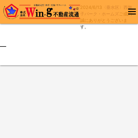
2024/6/13
〈垂水区〉西舞
コ
子パーク・ホームズ
ご成約
ン
誠にありがとうございま
メインメ
テ
す。
ニュー
ン
ツ
へ
最終更新日:2024/06/13
ス
キ
ッ
プ