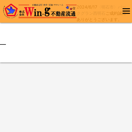
2024/6/17
〈明石市〉パー
コ
クグラン西明石
ご成約誠に
ン
ありがとうございます。
メインメ
テ
ニュー
ン
ツ
へ
最終更新日:2024/06/17
ス
キ
ッ
プ