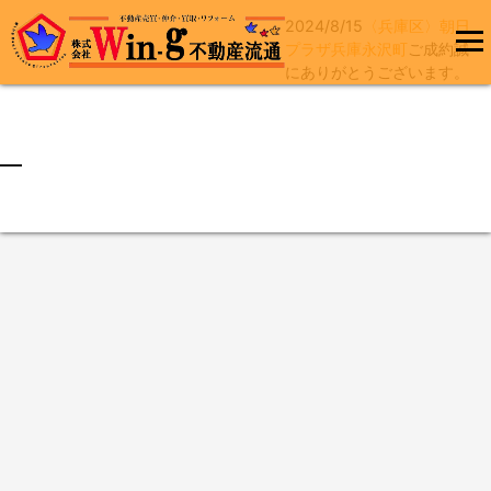
2024/8/15
〈兵庫区〉朝日
コ
プラザ兵庫永沢町
ご成約誠
ン
にありがとうございます。
メインメ
テ
ニュー
ン
ツ
へ
最終更新日:2024/08/15
ス
キ
ッ
プ